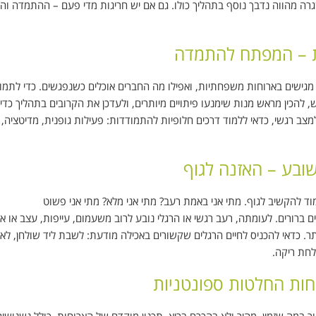
מהווה נדבך נוסף בתהליך כולו. גם אם יש חריגות מדי פעם – ההתמדה והכי
 – המפתח להתמדה
גישים בארוחות משפחתיות, ואפילו מה החברים אוכלים כשנפגשים. כדי לתמו
, להכין מראש מנות שימנעו פיתויים מיותרים, ולעדכן את הקרובים בתהליך כדי
צב רגשי, כדאי ללמוד דרכים חלופיות להתמודדות: פעילות גופנית, מדיטציה,
שובע – האזנה לגוף
ד להקשיב לגוף. מתי אני באמת רעב? מתי אני מלא? מתי אני פשוט
ורים. לעומתה, רעב רגשי או הרגלי נובע לרוב משעמום, עייפות, עצב או אפ
ר. כדאי להכניס לחיים הרגלים שקשורים באכילה מודעת: לשבת ליד שולחן, לאכ
לחת ריקה.
חות החלטות ספונטניות