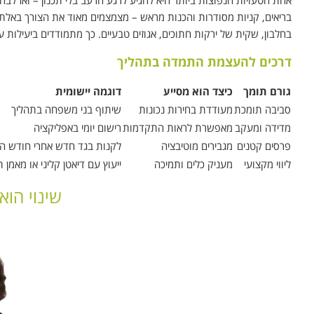
אחת הטעויות הנפוצות ביותר היא להגיע לרגע הרעב בלי תכנון – ואז לבחו
בריאים, קניות מסודרות והכנות מראש – מצמצמים מאוד את הצורך באלתור
בחלבון, שקית של ירקות חתוכים, אגוזים טבעיים. כך מתמודדים ביעילות 
דרכים להעצמת התמדה בתהליך
גורם תומך
כיצד הוא מסייע
דוגמה יישומית
סביבה תומכת
מעודדת בחירות נכונות
שיתוף בני משפחה בתהליך
מדידה ומעקב
מאפשרת לראות התקדמות
רישום יומי באפליקציה
פרסים קטנים
מגבירים מוטיבציה
לקנות בגד חדש אחרי חודש 
ליווי מקצועי
מעניק כלים ותמיכה
ייעוץ עם דיאטן קליני או מאמן ת
שינוי הוא