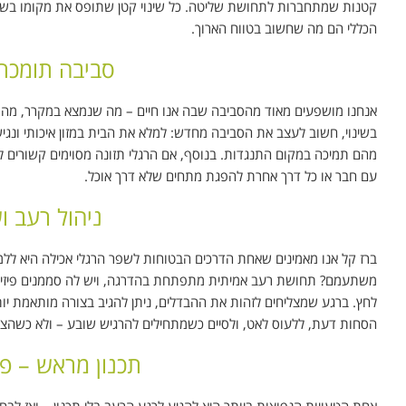
קטנות שמתחברות לתחושת שליטה. כל שינוי קטן שתופס את מקומו בשגרה 
הכללי הם מה שחשוב בטווח הארוך.
סביבה תומכת
אנחנו מושפעים מאוד מהסביבה שבה אנו חיים – מה שנמצא במקרר, מה מ
בשינוי, חשוב לעצב את הסביבה מחדש: למלא את הבית במזון איכותי ונגיש
מהם תמיכה במקום התנגדות. בנוסף, אם הרגלי תזונה מסוימים קשורים למ
עם חבר או כל דרך אחרת להפגת מתחים שלא דרך אוכל.
ניהול רעב ו
ברז קל אנו מאמינים שאחת הדרכים הבטוחות לשפר הרגלי אכילה היא ללמו
משתעמם? תחושת רעב אמיתית מתפתחת בהדרגה, ויש לה סממנים פיזיים בר
לחץ. ברגע שמצליחים לזהות את ההבדלים, ניתן להגיב בצורה מותאמת יות
הסחות דעת, ללעוס לאט, ולסיים כשמתחילים להרגיש שובע – ולא כשהצ
תכנון מראש – פ