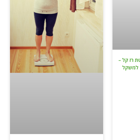
 רז קל –
 למשקל