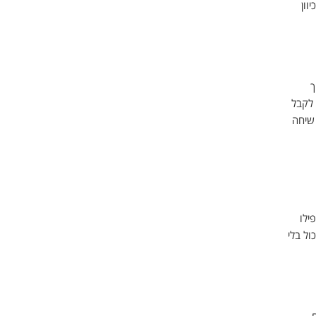
וון
ך
 לקבל
 שיחה
ילו
ול בלי