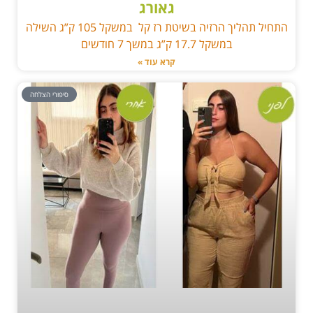
גאורג
התחיל תהליך הרזיה בשיטת רז קל במשקל 105 ק”ג השילה
במשקל 17.7 ק”ג במשך 7 חודשים
קרא עוד »
סיפורי הצלחה