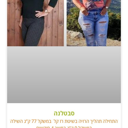
סבטלנה
התחילה תהליך הרזיה בשיטת רז קל במשקל 77 ק”ג השילה
במשקל 9 ק”ג במשך 4 חודשים