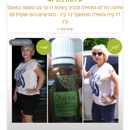
אילונה בת 47 התחילה תהליך בשיטת רז קל עם כמוסות במשקל
71 קילו והשילה מהמשקל 12 ק”ג . בחודשיים.היום שוקלת 59
ק”ג
קרא עוד »
סיפורי הצלחה