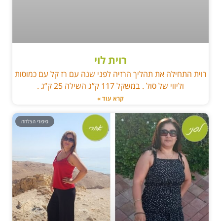
רוית לוי
רוית התחילה את תהליך הרזיה לפני שנה עם רז קל עם כמוסות
וליווי של סול . במשקל 117 ק”ג השילה 25 ק”ג .
קרא עוד »
סיפורי הצלחה