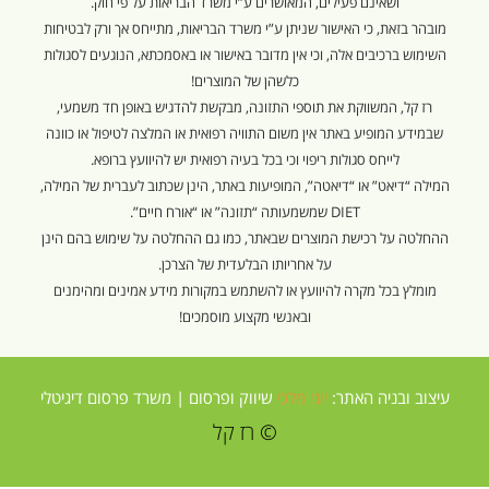
ושאינם פעילים, המאושרים ע”י משרד הבריאות על פי חוק.
מובהר בזאת, כי האישור שניתן ע”י משרד הבריאות, מתייחס אך ורק לבטיחות
השימוש ברכיבים אלה, וכי אין מדובר באישור או באסמכתא, הנוגעים לסגולות
כלשהן של המוצרים!
רז קל, המשווקת את תוספי התזונה, מבקשת להדגיש באופן חד משמעי,
שבמידע המופיע באתר אין משום התוויה רפואית או המלצה לטיפול או כוונה
לייחס סגולות ריפוי וכי בכל בעיה רפואית יש להיוועץ ברופא.
המילה “דיאט” או “דיאטה”, המופיעות באתר, הינן שכתוב לעברית של המילה,
DIET שמשמעותה “תזונה” או “אורח חיים”.
ההחלטה על רכישת המוצרים שבאתר, כמו גם ההחלטה על שימוש בהם הינן
על אחריותו הבלעדית של הצרכן.
מומלץ בכל מקרה להיוועץ או להשתמש במקורות מידע אמינים ומהימנים
ובאנשי מקצוע מוסמכים!
עיצוב ובניה האתר:
יוני מלכי
שיווק ופרסום |
משרד פרסום דיגיטלי
© רז קל