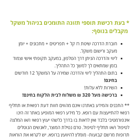
*
בעת רכישת
תוספי תזונה התומכים בניהול משקל
מקבלים בנוסף:
חוברת הדרכה שיטת רז קל + תפריטים + מתכונים + יומן
מעקב ורישום משקל.
ליווי והדרכה
הניתן דרך הטלפון, במעקב תקופתי אישי וצמוד
בזמן שמתאים לך
למשך כל התהליך.
בתום התהליך ליווי והדרכה שמירה על המשקל 12 חודשים
בחינם!
השירות ללא עלות!
ברכישה מעל 320
₪
משלוח לבית הלקוח בחינם!
** התכנים והמידע באתרנו אינם מהווים חוות דעת רפואית או תחליף
רפואי להתייעצות עם רופא. כל מידע רפואי המופיע באתר זה הינו
אינפורמטיבי בלבד ואין לראות בו בדרך כלשהי יעוץ רפואי ו/או המלצה
לטיפול ו/או תחליף לטיפול. טרם נטילת המוצר, לאנשים הנוטלים
תרופות מרשם קבועות- מומלץ להיוועץ ברופא. יש לקרוא את הוראות