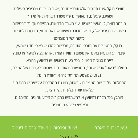
מוצרי רז קל אינם תרופות אלא תוספי תזונה, אשר מיוצרים מרכיבים פעילים
ושאינם פעילים, המאושרים ע”י משרד הבריאות על פי חוק.
מובהר בזאת, כי האישור שניתן ע”י משרד הבריאות, מתייחס אך ורק לבטיחות
השימוש ברכיבים אלה, וכי אין מדובר באישור או באסמכתא, הנוגעים לסגולות
כלשהן של המוצרים!
רז קל, המשווקת את תוספי התזונה, מבקשת להדגיש באופן חד משמעי,
שבמידע המופיע באתר אין משום התוויה רפואית או המלצה לטיפול או כוונה
לייחס סגולות ריפוי וכי בכל בעיה רפואית יש להיוועץ ברופא.
המילה “דיאט” או “דיאטה”, המופיעות באתר, הינן שכתוב לעברית של המילה,
DIET שמשמעותה “תזונה” או “אורח חיים”.
ההחלטה על רכישת המוצרים שבאתר, כמו גם ההחלטה על שימוש בהם הינן
על אחריותו הבלעדית של הצרכן.
מומלץ בכל מקרה להיוועץ או להשתמש במקורות מידע אמינים ומהימנים
ובאנשי מקצוע מוסמכים!
עיצוב ובניה האתר:
יוני מלכי
שיווק ופרסום |
משרד פרסום דיגיטלי
© רז קל