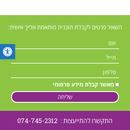
השאיר פרטים לקבלת תוכנית מותאמת אלייך אישית:
פתח סרגל
מאשר קבלת מידע פרסומי
שליחה
התקשרו להתייעצות : 074-745-2312