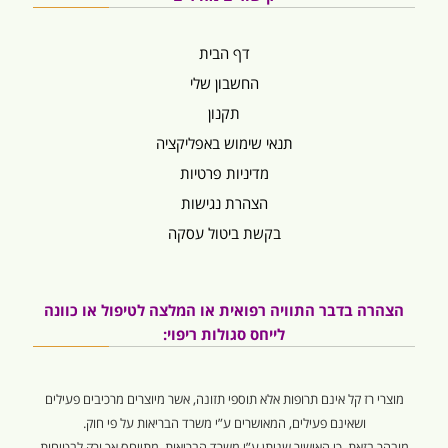
דף הבית
החשבון שלי
תקנון
תנאי שימוש באפליקציה
מדיניות פרטיות
הצהרת נגישות
בקשת ביטול עסקה
הצהרה בדבר התוויה רפואית או המלצה לטיפול או כוונה
לייחס סגולות ריפוי:
מוצרי רז קל אינם תרופות אלא תוספי תזונה, אשר מיוצרים מרכיבים פעילים
ושאינם פעילים, המאושרים ע”י משרד הבריאות על פי חוק.
מובהר בזאת, כי האישור שניתן ע”י משרד הבריאות, מתייחס אך ורק לבטיחות