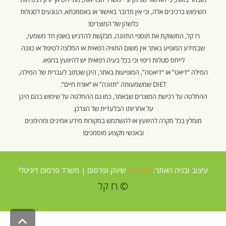
השימוש ברכיבים אלה, וכי אין מדובר באישור או באסמכתא, הנוגעים לסגולות
כלשהן של המוצרים!
רז קל, המשווקת את תוספי התזונה, מבקשת להדגיש באופן חד משמעי,
שבמידע המופיע באתר אין משום התוויה רפואית או המלצה לטיפול או כוונה
לייחס סגולות ריפוי וכי בכל בעיה רפואית יש להיוועץ ברופא.
המילה “דיאט” או “דיאטה”, המופיעות באתר, הינן שכתוב לעברית של המילה,
DIET שמשמעותה “תזונה” או “אורח חיים”.
ההחלטה על רכישת המוצרים שבאתר, כמו גם ההחלטה על שימוש בהם הינן
על אחריותו הבלעדית של הצרכן.
מומלץ בכל מקרה להיוועץ או להשתמש במקורות מידע אמינים ומהימנים
ובאנשי מקצוע מוסמכים!
עיצוב ובניה האתר:
יוני מלכי
שיווק ופרסום |
משרד פרסום דיגיטלי
© רז קל
גלילה