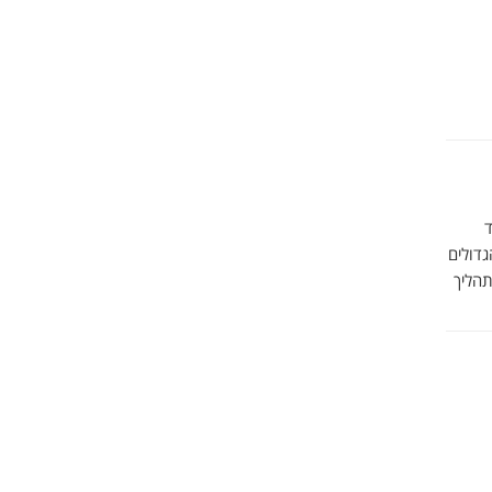
ד
גדולים
הליך