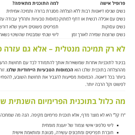
פרופיל אישה
למה התוכנית מתאימה?
נשים שניסו דיאטות רבות ללא הצלחה
מסגרת ברורה ותמיכה אמיתית
נשים עם אכילה רגשית או דחף למתוק
כמוסות טבעיות ותהליך עבודה על
נשים עסוקות
תפריטים פשוטים וייעוץ שלא דור
נשים שרוצות שמירה לאורך זמן
ליווי שנתי שמבטיח שהשינוי נשאר
לא רק תמיכה מנטלית – אלא גם עזרה פי
בניגוד לתוכניות אחרות שמשאירות אותך להתמודד לבד עם תחושת הרעב 
מההצלחה בתוכנית שלנו הוא
הכמוסות הטבעיות הייחודיות שלנו
. זו
ביותר בכל דיאטה. הכמוסות מסייעות להגביר את תחושת השובע, להפח
לפשוט וקל הרבה יותר.
מה כלול בתוכנית הפרימיום השנתית של
“רז קל” היא לא מוצר מדף, אלא תוכנית פרימיום מקיפה. הנה מה שמחכה 
ליווי טלפוני אישי וצמוד של יועצת מומחית
חוברת תפריטים ומתכונים עשירה, מגוונת ומותאמת אישית