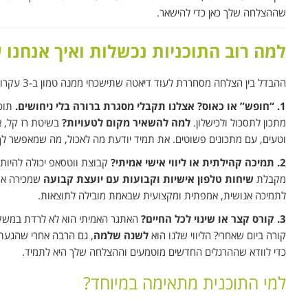
שההצלחה שלך כאן כדי להישאר.
למה רוב התוכניות נכשלות ואיך אנחנו 
ההבדל בין הצלחה מסחררת לעוד דיאטה שתישכחי ממנה טמון ב-3 עקרונות פשוטים, שרוב התוכניות הדיגיטליות מפספסות בכוונה.
1. “חופש” או כאוס? אצלנו תקבלי מסגרת ברורה בלי ניחושים.
תוכנ
מתכון לתסכול ולכישלון.
למה להשאיר מקום לטעויות?
בשיטת רז קל, א
וטעים, עם מתכונים פשוטים. את תמיד יודעת מה לאכול, מה שמאפשר 
2. תמיכה קהילתית או ליווי אישי אמיתי?
קבוצת ווטסאפ יכולה להיות
מקבלת
שיחות טלפון אישיות וקבועות עם יועצת קבועה
שמכירה את 
לתמיכה אנושית, אמפתית ומקצועית שבאמת מובילה לתוצאות.
3. קורס קצר או שינוי לכל החיים?
קורה ביום שאחרי? הליווי שלנו הוא
לשנה שלמה
, גם הרבה אחרי שהגעת 
כדי לוודא שההרגלים החדשים מוטמעים וההצלחה שלך היא לתמיד.
למי התוכנית מתאימה במיוחד?