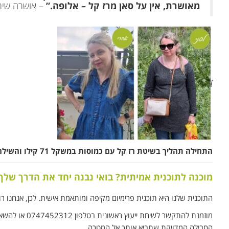
מאושרת, אין על סאן מרז קל – אלופה.”
– אושרה שיר
]
התחילה תהליך בשיטת רז קל עם כמוסות במשקל 71 קילו והשילה מהמשקל 12 ק”ג . בחודשיים.
מוכנה לתוכנית אמיתית? בואי נבנה יחד את הדרך של
התוכנית שלנו היא תוכנית פרימיום מקיפה ומותאמת אישית. לכן, אנחנו רו
מוזמנת להתקשר לשיחת ייעוץ ראשונית בטלפון 0747452312 או להשאיר פרטים בעמוד שלנו ל
החבילה המדויקת שתביא אותך אל המטרה.