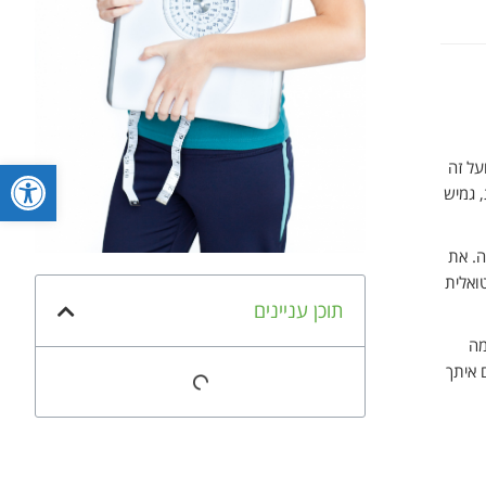
פתח סרגל
על זה
 גמיש
ה. את
ואלית
תוכן עניינים
אבל מה
 איתך