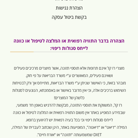
הצהרת נגישות
בקשת ביטול עסקה
הצהרה בדבר התוויה רפואית או המלצה לטיפול או כוונה
לייחס סגולות ריפוי:
מוצרי רז קל אינם תרופות אלא תוספי תזונה, אשר מיוצרים מרכיבים פעילים
ושאינם פעילים, המאושרים ע”י משרד הבריאות על פי חוק.
מובהר בזאת, כי האישור שניתן ע”י משרד הבריאות, מתייחס אך ורק לבטיחות
השימוש ברכיבים אלה, וכי אין מדובר באישור או באסמכתא, הנוגעים לסגולות
כלשהן של המוצרים!
רז קל, המשווקת את תוספי התזונה, מבקשת להדגיש באופן חד משמעי,
שבמידע המופיע באתר אין משום התוויה רפואית או המלצה לטיפול או כוונה
לייחס סגולות ריפוי וכי בכל בעיה רפואית יש להיוועץ ברופא.
המילה “דיאט” או “דיאטה”, המופיעות באתר, הינן שכתוב לעברית של המילה,
DIET שמשמעותה “תזונה” או “אורח חיים”.