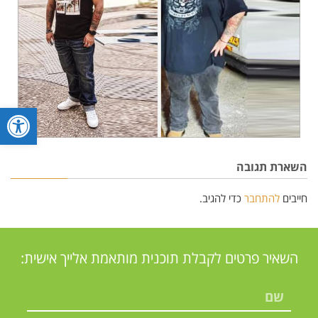
פתח סרגל
השארת תגובה
חייבים
להתחבר
כדי להגיב.
השאיר פרטים לקבלת תוכנית מותאמת אלייך אישית: