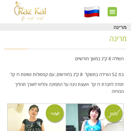
חשבון שלי
צרו קשר
דף הבית
עוד באתר
איך זה עובד?
חנות מוצרים
לקוחות מרוצים
מרינה
מרינה
השילה 8 ק”ג ב
משך חודשיים
בת 52 הורידה במשקל 8 ק”ג בחודשים, עם קפסולות ושיטת רז קל
תודה לחברת רז קל ויועצת נינה על התמיכה והליווי לאורך תהליך
ההרזיה