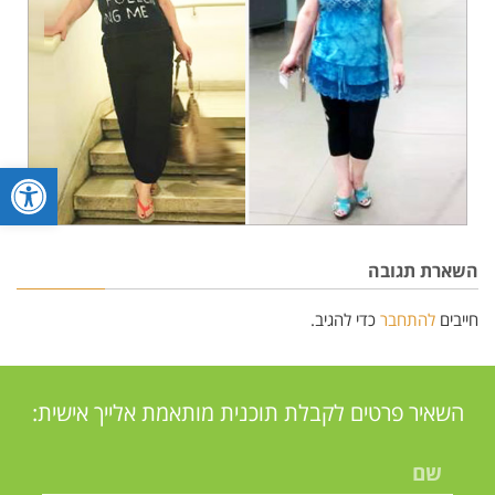
פתח סרגל
השארת תגובה
חייבים
להתחבר
כדי להגיב.
השאיר פרטים לקבלת תוכנית מותאמת אלייך אישית: