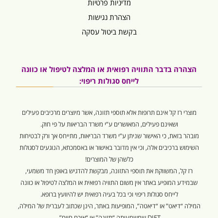
מדיניות פרטיות
הצהרת נגישות
בקשת ביטול עסקה
הצהרה בדבר התוויה רפואית או המלצה לטיפול או כוונה
לייחס סגולות ריפוי:
מוצרי רז קל אינם תרופות אלא תוספי תזונה, אשר מיוצרים מרכיבים פעילים
ושאינם פעילים, המאושרים ע”י משרד הבריאות על פי חוק.
מובהר בזאת, כי האישור שניתן ע”י משרד הבריאות, מתייחס אך ורק לבטיחות
השימוש ברכיבים אלה, וכי אין מדובר באישור או באסמכתא, הנוגעים לסגולות
כלשהן של המוצרים!
רז קל, המשווקת את תוספי התזונה, מבקשת להדגיש באופן חד משמעי,
שבמידע המופיע באתר אין משום התוויה רפואית או המלצה לטיפול או כוונה
לייחס סגולות ריפוי וכי בכל בעיה רפואית יש להיוועץ ברופא.
המילה “דיאט” או “דיאטה”, המופיעות באתר, הינן שכתוב לעברית של המילה,
DIET שמשמעותה “תזונה” או “אורח חיים”.