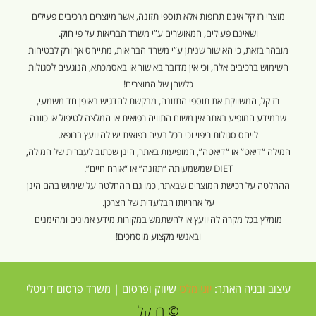
מוצרי רז קל אינם תרופות אלא תוספי תזונה, אשר מיוצרים מרכיבים פעילים
ושאינם פעילים, המאושרים ע”י משרד הבריאות על פי חוק.
מובהר בזאת, כי האישור שניתן ע”י משרד הבריאות, מתייחס אך ורק לבטיחות
השימוש ברכיבים אלה, וכי אין מדובר באישור או באסמכתא, הנוגעים לסגולות
כלשהן של המוצרים!
רז קל, המשווקת את תוספי התזונה, מבקשת להדגיש באופן חד משמעי,
שבמידע המופיע באתר אין משום התוויה רפואית או המלצה לטיפול או כוונה
לייחס סגולות ריפוי וכי בכל בעיה רפואית יש להיוועץ ברופא.
המילה “דיאט” או “דיאטה”, המופיעות באתר, הינן שכתוב לעברית של המילה,
DIET שמשמעותה “תזונה” או “אורח חיים”.
ההחלטה על רכישת המוצרים שבאתר, כמו גם ההחלטה על שימוש בהם הינן
על אחריותו הבלעדית של הצרכן.
מומלץ בכל מקרה להיוועץ או להשתמש במקורות מידע אמינים ומהימנים
ובאנשי מקצוע מוסמכים!
עיצוב ובניה האתר:
יוני מלכי
שיווק ופרסום |
משרד פרסום דיגיטלי
© רז קל