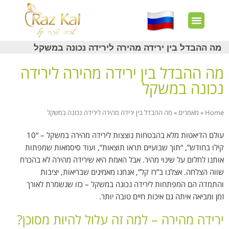
חשבון שלי
צרו קשר
דף הבית
עוד באתר
איך זה עובד?
חנות מוצרים
לקוחות מרוצים
מה ההבדל בין ירידה מהירה לירידה נכונה במשקל
מה ההבדל בין ירידה מהירה לירידה
נכונה במשקל
Home
»
מאמרים
»
מה ההבדל בין ירידה מהירה לירידה נכונה במשקל
עולם הדיאטות מלא בהבטחות נוצצות לירידה מהירה במשקל – “10
קילו בחודש”, “תוך שבועיים תראו תוצאות”, ועוד סיסמאות שמפתות
אותנו לחלום על שינוי מהיר. אבל האמת היא שירידה מהירה לא בהכרח
שווה הצלחה. אצלנו ב”רז קל”, אנחנו מאמינים שבריאות, יציבות
והתמדה הם המפתחות לירידה נכונה במשקל – כזו שנשמרת לאורך
זמן ומביאה איתה גם איכות חיים טובה יותר
.
ירידה מהירה – למה זה עלול להיות מסוכן
?