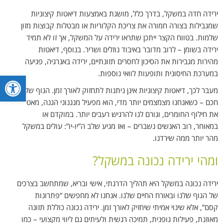
ירידה חדה במשקל, בדרך כלל, מושגת באמצעות דיאטות קיצוניות
שמגבילות בצורה חמורה את צריכת הקלוריות או מבטלות קבוצות מזון
שלמות. בטווח הקצר ייתכן שתראו ירידה על המשקל, אך זו לא תמיד
ירידה בשומן – לרוב מדובר באיבוד נוזלים ושריר. בנוסף, דיאטות
מהירות מגבירות את הסיכון לחסרים תזונתיים, ירידה באנרגיה, פגיעה
במערכת החיסונית ותופעות לוואי נוספות
.
פתח סרגל
מעבר לכך, דיאטות קיצוניות אינן ניתנות לתחזוק לאורך זמן. הגוף שלנו
חכם – כשאנחנו מצמצמים יותר מדי, הוא מפעיל מנגנוני הגנה, מאט
את חילוף החומרים, וגורם לנו להרגיש רעבים יותר. במוקדם או
במאוחר, רוב האנשים נשברים – ואז מגיע שלב ה”יו-יו”: עולים במשקל
מהר יותר ממה שירדנו
.
ומהי ירידה נכונה במשקל
?
ירידה נכונה במשקל היא תהליך הדרגתי, אישי ובריא, שמתחשב בצרכים
של הגוף שלנו ובאורח החיים שלנו. אנחנו לא מחפשים “פתרונות
קסם”, אלא שינוי אמיתי שיחזיק לאורך זמן. ירידה נכונה כוללת תזונה
מאוזנת, פעילות גופנית, תמיכה רגשית ולעיתים גם ליווי מקצועי – כמו