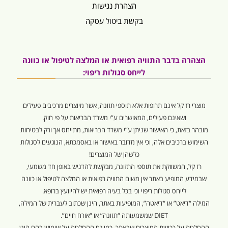
הצהרת נגישות
בקשת ביטול עסקה
הצהרה בדבר התוויה רפואית או המלצה לטיפול או כוונה
לייחס סגולות ריפוי:
מוצרי רז קל אינם תרופות אלא תוספי תזונה, אשר מיוצרים מרכיבים פעילים
ושאינם פעילים, המאושרים ע”י משרד הבריאות על פי חוק.
מובהר בזאת, כי האישור שניתן ע”י משרד הבריאות, מתייחס אך ורק לבטיחות
השימוש ברכיבים אלה, וכי אין מדובר באישור או באסמכתא, הנוגעים לסגולות
כלשהן של המוצרים!
רז קל, המשווקת את תוספי התזונה, מבקשת להדגיש באופן חד משמעי,
שבמידע המופיע באתר אין משום התוויה רפואית או המלצה לטיפול או כוונה
לייחס סגולות ריפוי וכי בכל בעיה רפואית יש להיוועץ ברופא.
המילה “דיאט” או “דיאטה”, המופיעות באתר, הינן שכתוב לעברית של המילה,
DIET שמשמעותה “תזונה” או “אורח חיים”.
ההחלטה על רכישת המוצרים שבאתר, כמו גם ההחלטה על שימוש בהם הינן