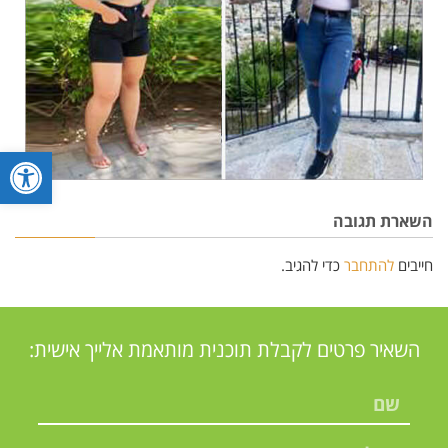
פתח סרגל
השארת תגובה
חייבים
להתחבר
כדי להגיב.
השאיר פרטים לקבלת תוכנית מותאמת אלייך אישית: