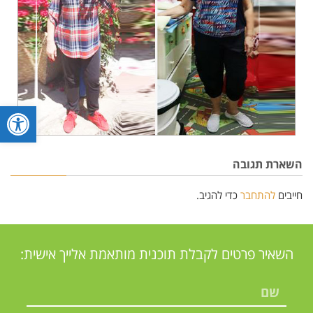
פתח סרגל
השארת תגובה
חייבים
להתחבר
כדי להגיב.
השאיר פרטים לקבלת תוכנית מותאמת אלייך אישית: