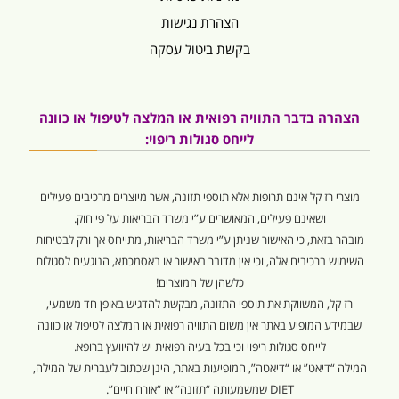
הצהרת נגישות
בקשת ביטול עסקה
הצהרה בדבר התוויה רפואית או המלצה לטיפול או כוונה
לייחס סגולות ריפוי:
מוצרי רז קל אינם תרופות אלא תוספי תזונה, אשר מיוצרים מרכיבים פעילים
ושאינם פעילים, המאושרים ע”י משרד הבריאות על פי חוק.
מובהר בזאת, כי האישור שניתן ע”י משרד הבריאות, מתייחס אך ורק לבטיחות
השימוש ברכיבים אלה, וכי אין מדובר באישור או באסמכתא, הנוגעים לסגולות
כלשהן של המוצרים!
רז קל, המשווקת את תוספי התזונה, מבקשת להדגיש באופן חד משמעי,
שבמידע המופיע באתר אין משום התוויה רפואית או המלצה לטיפול או כוונה
לייחס סגולות ריפוי וכי בכל בעיה רפואית יש להיוועץ ברופא.
המילה “דיאט” או “דיאטה”, המופיעות באתר, הינן שכתוב לעברית של המילה,
DIET שמשמעותה “תזונה” או “אורח חיים”.