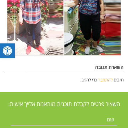
פתח סרגל
השארת תגובה
חייבים
להתחבר
כדי להגיב.
השאיר פרטים לקבלת תוכנית מותאמת אלייך אישית: