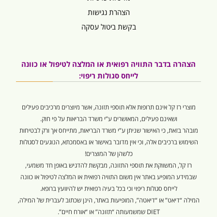
הצהרת נגישות
בקשת ביטול עסקה
הצהרה בדבר התוויה רפואית או המלצה לטיפול או כוונה
לייחס סגולות ריפוי:
מוצרי רז קל אינם תרופות אלא תוספי תזונה, אשר מיוצרים מרכיבים פעילים
ושאינם פעילים, המאושרים ע”י משרד הבריאות על פי חוק.
מובהר בזאת, כי האישור שניתן ע”י משרד הבריאות, מתייחס אך ורק לבטיחות
השימוש ברכיבים אלה, וכי אין מדובר באישור או באסמכתא, הנוגעים לסגולות
כלשהן של המוצרים!
רז קל, המשווקת את תוספי התזונה, מבקשת להדגיש באופן חד משמעי,
שבמידע המופיע באתר אין משום התוויה רפואית או המלצה לטיפול או כוונה
לייחס סגולות ריפוי וכי בכל בעיה רפואית יש להיוועץ ברופא.
המילה “דיאט” או “דיאטה”, המופיעות באתר, הינן שכתוב לעברית של המילה,
DIET שמשמעותה “תזונה” או “אורח חיים”.