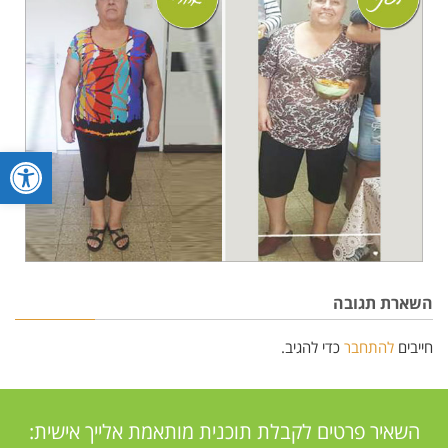
פתח סרגל
השארת תגובה
חייבים
להתחבר
כדי להגיב.
השאיר פרטים לקבלת תוכנית מותאמת אלייך אישית: