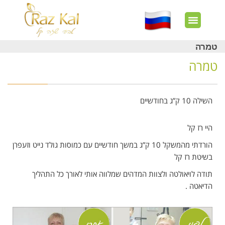
חשבון שלי
צרו קשר
דף הבית
עוד באתר
איך זה עובד?
חנות מוצרים
לקוחות מרוצים
טמרה
טמרה
השילה 10 ק”ג בחודשיים
היי רז קל
הורדתי מהמשקל 10 ק”ג במשך חודשיים עם כמוסות גולד נייט וזעפרן
בשיטת רז קל
תודה לויאולטה ולצוות המדהים שמלווה אותי לאורך כל התהליך
הדיאטה .