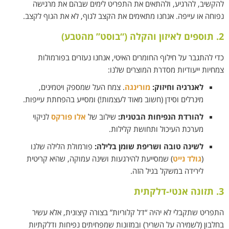
להקשיב, להרגיע, ולהתאים את התפריט לימים שבהם את מרגישה
נפוחה או עייפה. אנחנו מתאימים את הקצב לגוף, לא את הגוף לקצב.
2. תוספים לאיזון והקלה (“בוסט” מהטבע)
כדי להתגבר על חילוף החומרים האיטי, אנחנו נעזרים בפורמולות
צמחיות ייעודיות מסדרת המוצרים שלנו:
לאנרגיה וחיזוק:
מורינגה
. צמח העל שמספק ויטמינים,
מינרלים וסידן (חשוב מאוד לעצמות!) ומסייע בהפחתת עייפות.
להורדת הנפיחות הבטנית:
שילוב של
אלו פורקס
לניקוי
מערכת העיכול ותחושת קלילות.
לשינה טובה ושריפת שומן בלילה:
פורמולת הלילה שלנו
(
גולד נייט
) שמסייעת להירגעות ושינה עמוקה, שהיא קריטית
לירידה במשקל בגיל הזה.
3. תזונה אנטי-דלקתית
התפריט שתקבלי לא יהיה “דל קלוריות” בצורה קיצונית, אלא עשיר
בחלבון (לשמירה על השריר) ובמזונות שמפחיתים נפיחות ודלקתיות