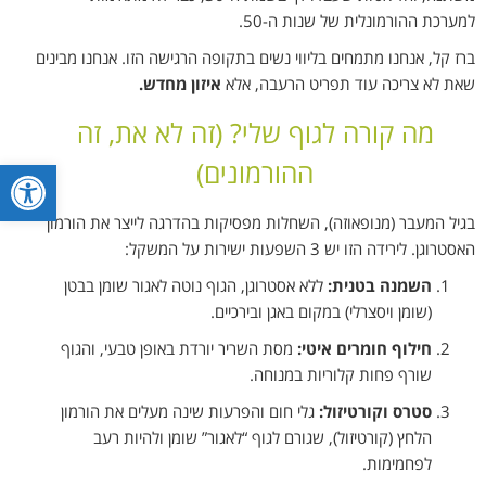
למערכת ההורמונלית של שנות ה-50.
ברז קל, אנחנו מתמחים בליווי נשים בתקופה הרגישה הזו. אנחנו מבינים
שאת לא צריכה עוד תפריט הרעבה, אלא
איזון מחדש.
מה קורה לגוף שלי? (זה לא את, זה
פתח סרגל
ההורמונים)
בגיל המעבר (מנופאוזה), השחלות מפסיקות בהדרגה לייצר את הורמון
האסטרוגן. לירידה הזו יש 3 השפעות ישירות על המשקל:
השמנה בטנית:
ללא אסטרוגן, הגוף נוטה לאגור שומן בבטן
(שומן ויסצרלי) במקום באגן ובירכיים.
חילוף חומרים איטי:
מסת השריר יורדת באופן טבעי, והגוף
שורף פחות קלוריות במנוחה.
סטרס וקורטיזול:
גלי חום והפרעות שינה מעלים את הורמון
הלחץ (קורטיזול), שגורם לגוף “לאגור” שומן ולהיות רעב
לפחמימות.