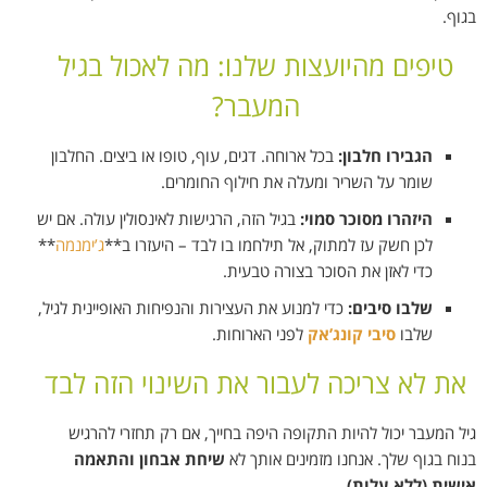
בגוף.
טיפים מהיועצות שלנו: מה לאכול בגיל
המעבר?
הגבירו חלבון:
בכל ארוחה. דגים, עוף, טופו או ביצים. החלבון
שומר על השריר ומעלה את חילוף החומרים.
היזהרו מסוכר סמוי:
בגיל הזה, הרגישות לאינסולין עולה. אם יש
לכן חשק עז למתוק, אל תילחמו בו לבד – היעזרו ב**
ג’ימנמה
**
כדי לאזן את הסוכר בצורה טבעית.
שלבו סיבים:
כדי למנוע את העצירות והנפיחות האופיינית לגיל,
שלבו
סיבי קונג’אק
לפני הארוחות.
את לא צריכה לעבור את השינוי הזה לבד
גיל המעבר יכול להיות התקופה היפה בחייך, אם רק תחזרי להרגיש
בנוח בגוף שלך. אנחנו מזמינים אותך לא
שיחת אבחון והתאמה
אישית (ללא עלות)
.