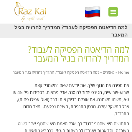
חשבון שלי
צרו קשר
דף הבית
עוד באתר
איך זה עובד?
חנות מוצרים
לקוחות מרוצים
למה הדיאטה הפסיקה לעבוד? המדריך להרזיה בגיל
המעבר
למה הדיאטה הפסיקה לעבוד?
המדריך להרזיה בגיל המעבר
Home
»
מאמרים
»
למה הדיאטה הפסיקה לעבוד? המדריך להרזיה בגיל המעבר
את מכירה את הגוף שלך. את יודעת שאם “תשמרי” קצת
שבוע-שבועיים, הג’ינס יחזור להיסגר. אבל פתאום, בסביבות גיל 45 או
50, משהו משתנה. את אוכלת בדיוק אותו דבר (ואולי אפילו פחות),
אבל המשקל עולה. הבטן מתנפחת, השינה נפגעת, ומצב הרוח
מתנדנד.
התחושה היא שהגוף “בגד” בך. אבל האמת היא שהגוף שלך פשוט
משתנה, והדיאטות שעבדו לך בשנות ה-30, כבר לא מתאימות