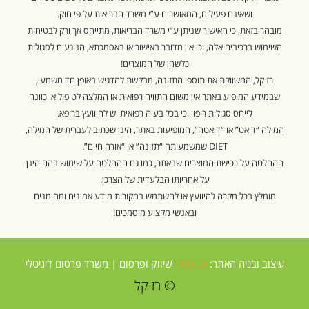
ושאינם פעילים, המאושרים ע”י משרד הבריאות על פי חוק.
מובהר בזאת, כי האישור שניתן ע”י משרד הבריאות, מתייחס אך ורק לבטיחות
השימוש ברכיבים אלה, וכי אין מדובר באישור או באסמכתא, הנוגעים לסגולות
כלשהן של המוצרים!
רז קל, המשווקת את תוספי התזונה, מבקשת להדגיש באופן חד משמעי,
שבמידע המופיע באתר אין משום התוויה רפואית או המלצה לטיפול או כוונה
לייחס סגולות ריפוי וכי בכל בעיה רפואית יש להיוועץ ברופא.
המילה “דיאט” או “דיאטה”, המופיעות באתר, הינן שכתוב לעברית של המילה,
DIET שמשמעותה “תזונה” או “אורח חיים”.
ההחלטה על רכישת המוצרים שבאתר, כמו גם ההחלטה על שימוש בהם הינן
על אחריותו הבלעדית של הצרכן.
מומלץ בכל מקרה להיוועץ או להשתמש במקורות מידע אמינים ומהימנים
ובאנשי מקצוע מוסמכים!
עיצוב ובניה האתר:
יוני מלכי
שיווק ופרסום |
משרד פרסום דיגיטלי
© רז קל