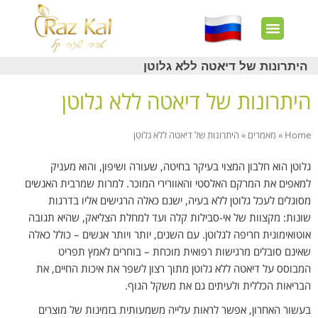
חשבון שלי
צרו קשר
דף הבית
עוד באתר
איך זה עובד?
חנות מוצרים
לקוחות מרוצים
היתרונות של דיאטה ללא גלוטן
היתרונות של דיאטה ללא גלוטן
Home
»
מאמרים
»
היתרונות של דיאטה ללא גלוטן
גלוטן הוא חלבון המצוי בעיקר בחיטה, שעורה ושיפון, והוא מעניק
למאפים את המרקם האלסטי והאוורירי המוכר. למרות שמרבית האנשים
מסוגלים לעכל גלוטן ללא בעיה, ישנם כאלה הרגישים אליו בדרגות
שונות: מקצוות של אי-סבילות קלה ועד למחלת הצליאק, שהיא תגובה
אוטואימונית חריפה לגלוטן. עם השנים, יותר ויותר אנשים – כולל כאלה
שאינם סובלים מרגישות רפואית מוכחת – בוחרים לאמץ תפריט
המבוסס על דיאטה ללא גלוטן מתוך רצון לשפר את איכות החיים, את
הבריאות הכללית ולעיתים גם את משקל הגוף.
בעשור האחרון, אפשר לראות עלייה משמעותית בזמינות של מוצרים