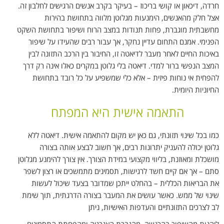
חרדה, דיכאון או קושי בריכוז – בעיקר בקרב אנשים הרגישים לחלבון זה.
אצל חלק מהאנשים, הימנעות מגלוטן מלווה בתחושת בהירות
מחשבתית מוגברת, פחות תנודות במצב הרוח ושיפור בתחושת השקט
הפנימי. אמנם התחום עדיין נחקר, אך עבור רבים שהעידו על שיפור
באיכות החיים לאחר מעבר לדיאטה זו, החיבור בין הרכב התזונה לבין
המצב הנפשי ברור למדי. דיאטה בלי גלוטן במקרים כאלו אינה רק דרך
להפחית אי נוחות פיזית – אלא כלי שמשפיע על כל רובד בתחושת
החיוניות היומית.
התאמה אישית היא המפתח
כמו בכל שינוי תזונתי, גם כאן יש מקום להתאמה אישית. דיאטה ללא
גלוטן יכולה להעניק יתרונות רבים, אך חשוב לבצע אותה בצורה
מושכלת ומאוזנת, בליווי מקצועי במידת הצורך. אין צורך להימנע מגלוטן
סתם – אך אם קיים חשד לרגישות, תסמינים מתמשכים או רצון לשפר
את הבריאות הכללית – בהחלט ייתכן שמדובר בצעד שיכול לעשות
שינוי של ממש. כאשר עושים את המעבר בצורה הדרגתית, תוך שימת
לב לצרכים התזונתיים והעדפות האישיות, ניתן