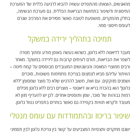
מהאנשים, הוצאתו מהתפריט עשויה להביא לרגיעה כללית של המערכת
החיסונית ולשיפור בתחושת הבריאות הכללית. גם מערכת הנשימה,
בחלק מהמקרים, מושפעת לטובה כאשר מסירים את המרכיב שגרם
לעומס חיסוני סמוי.
תמיכה בתהליך ירידה במשקל
מעבר לדיאטה ללא גלוטן, כשהוא נעשה באופן מודע ומתוך מטרה
לשפר את הבריאות, תורם לעיתים קרובות גם לירידה במשקל. מאחר
ורבים ממוצרי המאפה והנשנושים המעובדים מבוססים על קמח חיטה –
הוויתור עליהם מביא לצמצום בצריכת פחמימות פשוטות, סוכרים
ושמנים מזוקקים. עם זאת, חשוב להדגיש שלא כל מוצר שמסומן “ללא
גלוטן” הוא בהכרח בריא או דיאטטי – מוצרים רבים ללא גלוטן מכילים
רמות גבוהות של סוכר, שמן ותוספים אחרים. לכן יש להעדיף מזון לא
מעובד ולקרוא תוויות בקפידה גם כאשר בוחרים בתפריט נטול גלוטן.
שיפור בריכוז ובהתמודדות עם עומס מנטלי
ישנם מחקרים ותצפיות המצביעים על קשר בין צריכת גלוטן לבין תסמיני