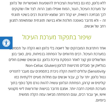
ללא גלוטן, כמו גם במודעות הציבורית להשפעות האפשריות של גלוטן
על מערכת העיכול, העור, המוח ואפילו מצב הרוח. לצד אלו שזקוקים
לכך מבחינה רפואית, יש קהל רחב שמצא יתרונות רבים בשינוי תזונתי
זה – ולא מדובר באופנה חולפת אלא בגישה תזונתית שמתאימה למגוון
רחב של אנשים.
שיפור בתפקוד מערכת העיכול
פתח סרגל
אחד היתרונות המובהקים של דיאטה בלי גלוטן הוא הקלה על תסמינים
במערכת העיכול. רבים מדווחים על הפחתה בנפיחות, גזים, כאבי בטן
ושלשולים זמן קצר לאחר הפסקת צריכת גלוטן. גם אנשים שאינם חולים
בצליאק אך סובלים מרגישות לגלוטן (Non-Celiac Gluten
Sensitivity) עלולים לחוות הקלה ניכרת בתסמינים עם מעבר לתפריט
נטול גלוטן. יתר על כן, עבור אנשים עם מחלות מעיים דלקתיות כמו
קוליטיס או קרוהן, הפחתת הגלוטן עשויה להוות גורם מקל נוסף בתוך
מערכת תמיכה רחבה יותר. אמנם מדובר בגישות שדורשות ליווי מקצועי
אישי, אך עבור רבים, עצם ההפחתה מביאה עמה הקלה ממשית
ביומיום.