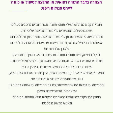
הצהרה בדבר התוויה רפואית או המלצה לטיפול או כוונה
לייחס סגולות ריפוי:
מוצרי רז קל אינם תרופות אלא תוספי תזונה, אשר מיוצרים מרכיבים פעילים
ושאינם פעילים, המאושרים ע”י משרד הבריאות על פי חוק.
מובהר בזאת, כי האישור שניתן ע”י משרד הבריאות, מתייחס אך ורק לבטיחות
השימוש ברכיבים אלה, וכי אין מדובר באישור או באסמכתא, הנוגעים לסגולות
כלשהן של המוצרים!
רז קל, המשווקת את תוספי התזונה, מבקשת להדגיש באופן חד משמעי,
שבמידע המופיע באתר אין משום התוויה רפואית או המלצה לטיפול או כוונה
לייחס סגולות ריפוי וכי בכל בעיה רפואית יש להיוועץ ברופא.
המילה “דיאט” או “דיאטה”, המופיעות באתר, הינן שכתוב לעברית של המילה,
DIET שמשמעותה “תזונה” או “אורח חיים”.
ההחלטה על רכישת המוצרים שבאתר, כמו גם ההחלטה על שימוש בהם הינן
על אחריותו הבלעדית של הצרכן.
מומלץ בכל מקרה להיוועץ או להשתמש במקורות מידע אמינים ומהימנים
ובאנשי מקצוע מוסמכים!