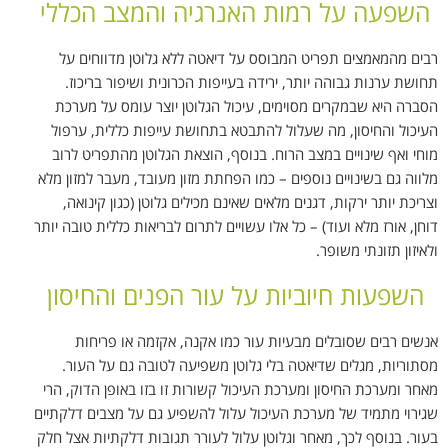
השפעה על רמות האנרגיה והמצב הכללי
רבים מהמאמצים תפריט המבוסס על דיאטה ללא גלוטן מדווחים על
תחושת ערנות גבוהה יותר, ירידה בעייפות הכרונית ושיפור בריכוז.
הסברה היא שבמקרים מסוימים, עיכול הגלוטן יוצר עומס על מערכת
העיכול והחיסון, מה שעלול להתבטא בתחושת עייפות כללית, ערפול
מוחי ואף שינויים במצב הרוח. בנוסף, הוצאת הגלוטן מהתפריט לרוב
מלווה גם בשינויים נוספים – כמו הפחתת מזון מעובד, מעבר למזון מלא
וצריכת יותר ירקות, דגנים מלאים שאינם מכילים גלוטן (כגון קינואה,
דוחן, אורז מלא ועוד) – כל אלו עשויים לתרום לבריאות כללית טובה יותר
ולאיזון תזונתי משופר.
השפעות חיוביות על עור הפנים והחיסון
אנשים רבים שסובלים מבעיות עור כמו אקנה, אקזמה או פריחות
מסתוריות, מגלים שדיאטה בלי גלוטן משפיעה לטובה גם על העור.
מאחר ומערכת החיסון ומערכת העיכול קשורות זו בזו באופן הדוק, הרי
שגירוי מתמיד של מערכת העיכול עלול להשפיע גם על מצבים דלקתיים
בעור. בנוסף לכך, מאחר וגלוטן עלול לעורר תגובות דלקתיות אצל חלק