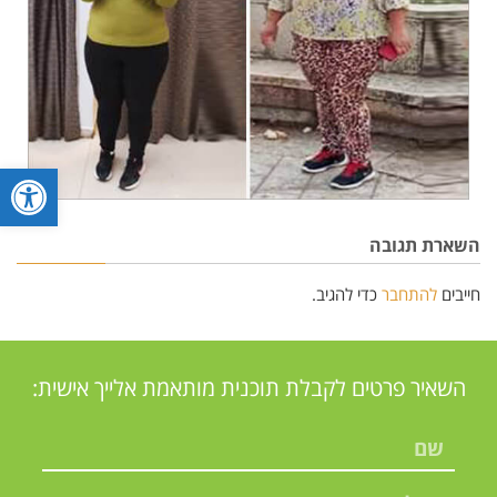
פתח סרגל
השארת תגובה
חייבים
להתחבר
כדי להגיב.
השאיר פרטים לקבלת תוכנית מותאמת אלייך אישית: