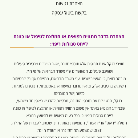
הצהרת נגישות
בקשת ביטול עסקה
הצהרה בדבר התוויה רפואית או המלצה לטיפול או כוונה
לייחס סגולות ריפוי:
מוצרי רז קל אינם תרופות אלא תוספי תזונה, אשר מיוצרים מרכיבים פעילים
ושאינם פעילים, המאושרים ע”י משרד הבריאות על פי חוק.
מובהר בזאת, כי האישור שניתן ע”י משרד הבריאות, מתייחס אך ורק לבטיחות
השימוש ברכיבים אלה, וכי אין מדובר באישור או באסמכתא, הנוגעים לסגולות
כלשהן של המוצרים!
רז קל, המשווקת את תוספי התזונה, מבקשת להדגיש באופן חד משמעי,
שבמידע המופיע באתר אין משום התוויה רפואית או המלצה לטיפול או כוונה
לייחס סגולות ריפוי וכי בכל בעיה רפואית יש להיוועץ ברופא.
המילה “דיאט” או “דיאטה”, המופיעות באתר, הינן שכתוב לעברית של המילה,
DIET שמשמעותה “תזונה” או “אורח חיים”.
ההחלטה על רכישת המוצרים שבאתר, כמו גם ההחלטה על שימוש בהם הינן