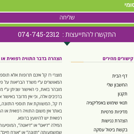
ומי
שליחה
התקשרו להתייעצות : 074-745-2312
קישורים מהירים
הצהרה בדבר התוויה רפואית או המ
מוצרי רז קל אינם תרופות אלא תוספי
דף הבית
המאושרים ע”י משרד הבריאות על פי 
החשבון שלי
מובהר בזאת, כי האישור שניתן ע”י 
תקנון
ברכיבים אלה, וכי אין מדובר באישור
תנאי שימוש באפליקציה
רז קל, המשווקת את תוספי התזונה,
באתר אין משום התוויה רפואית או המל
מדיניות פרטיות
רפואית יש להיוועץ ברופא.
הצהרת נגישות
בקשת ביטול עסקה
שמשמעותה “תזונה” או “אורח חיים”.