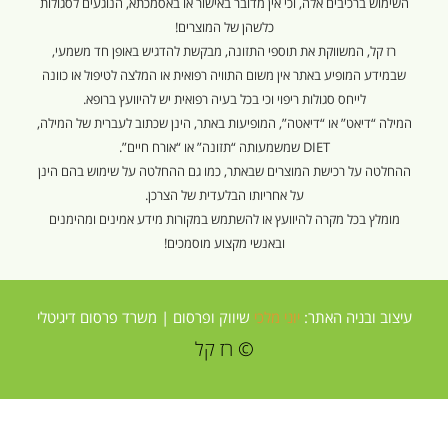
השימוש ברכיבים אלה, וכי אין מדובר באישור או באסמכתא, הנוגעים לסגולות
כלשהן של המוצרים!
רז קל, המשווקת את תוספי התזונה, מבקשת להדגיש באופן חד משמעי,
שבמידע המופיע באתר אין משום התוויה רפואית או המלצה לטיפול או כוונה
לייחס סגולות ריפוי וכי בכל בעיה רפואית יש להיוועץ ברופא.
המילה “דיאט” או “דיאטה”, המופיעות באתר, הינן שכתוב לעברית של המילה,
DIET שמשמעותה “תזונה” או “אורח חיים”.
ההחלטה על רכישת המוצרים שבאתר, כמו גם ההחלטה על שימוש בהם הינן
על אחריותו הבלעדית של הצרכן.
מומלץ בכל מקרה להיוועץ או להשתמש במקורות מידע אמינים ומהימנים
ובאנשי מקצוע מוסמכים!
עיצוב ובניה האתר:
יוני מלכי
שיווק ופרסום |
משרד פרסום דיגיטלי
© רז קל