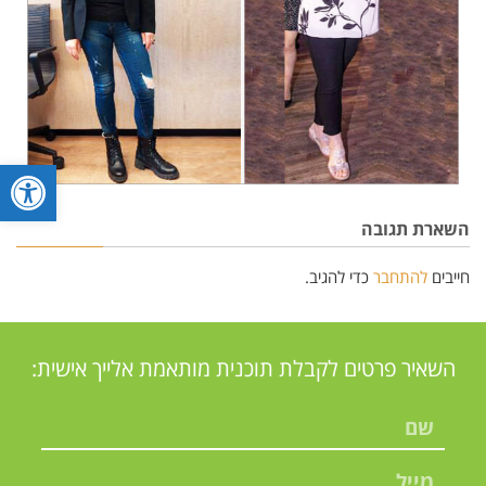
פתח סרגל
השארת תגובה
חייבים
להתחבר
כדי להגיב.
השאיר פרטים לקבלת תוכנית מותאמת אלייך אישית: