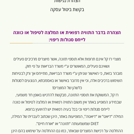
הצהרת נגישות
בקשת ביטול עסקה
הצהרה בדבר התוויה רפואית או המלצה לטיפול או כוונה
לייחס סגולות ריפוי:
מוצרי רז קל אינם תרופות אלא תוספי תזונה, אשר מיוצרים מרכיבים פעילים
ושאינם פעילים, המאושרים ע”י משרד הבריאות על פי חוק.
מובהר בזאת, כי האישור שניתן ע”י משרד הבריאות, מתייחס אך ורק לבטיחות
השימוש ברכיבים אלה, וכי אין מדובר באישור או באסמכתא, הנוגעים לסגולות
כלשהן של המוצרים!
רז קל, המשווקת את תוספי התזונה, מבקשת להדגיש באופן חד משמעי,
שבמידע המופיע באתר אין משום התוויה רפואית או המלצה לטיפול או כוונה
לייחס סגולות ריפוי וכי בכל בעיה רפואית יש להיוועץ ברופא.
המילה “דיאט” או “דיאטה”, המופיעות באתר, הינן שכתוב לעברית של המילה,
DIET שמשמעותה “תזונה” או “אורח חיים”.
ההחלטה על רכישת המוצרים שבאתר, כמו גם ההחלטה על שימוש בהם הינן