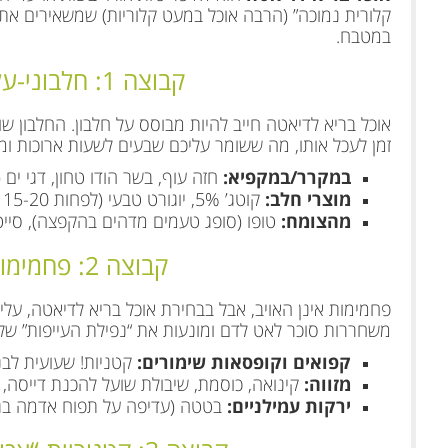
קלורית נמוכה” (הרבה אוכל במעט קלוריות) שמשאירים א
במטבח.
קבוצה 1: חלבוני-על (עוגן השובע של הדיאטה)
אוכל בריא לדיאטה חייב להיות מבוסס על חלבון. החלבון 
זמן לעכל אותו, מה ששומר עליכם שבעים לשעות ארוכות ומ
במקרר/במקפיא:
חזה עוף, בשר הודו טחון, דגי ים (ס
מוצרי חלב:
קוטג’ 5%, יוגורט טבעי (לפחות 15-20 גרם חלבון לגביע), צפתית 5%.
מהצומח:
טופו (סופג טעמים מדהים בהקפצה), סייטן
קבוצה 2: פחמימות חכמות (לאנרגיה יציבה)
פחמימות אינן האויב, אבל בבחירת אוכל בריא לדיאטה, עלי
משחררות סוכר לאט לדם ומונעות את “נפילת העייפות” של
קפואים וקופסאות שימורים:
קטניות! שעועית לבנה
מזווה:
קינואה, כוסמת, שיבולת שועל להכנת דייסה, ב
ירקות עמילניים:
בטטה (עדיפה על תפוח אדמה בגלל