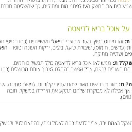
משמעותית את החשק העז לפחמימות ומתוקים, כך שהשליטה חוזרת
על אוכל בריא לדיאטה
ת:
זהו מיתוס נפוץ. בעוד שמוצרי “דיאט” תעשייתיים (כמו חטיפי חלב
ות (עדשים, חומוס), שיבולת שועל, ביצים, ירקות העונה וטופו – הוא
פים ושתייה מתוקה.
שקל?
ת:
ממש לא! אוכל בריא לדיאטה כולל תבשילים חמים,
ות הם חשובים לנפח, אבל אפשר בהחלט לצרוך אותם מבושלים (כמו
ה?
ת:
מזונות בריאים מאוד שהם עתירי קלוריות. למשל: טחינה, שמ
יאות, אך אכילה לא מבוקרת שלהם תתקע את הירידה במשקל. חובה
זים).
שקל באמת ירד, צריך לדעת כמה לאכול ומתי, בהתאם לגיל ולמשק