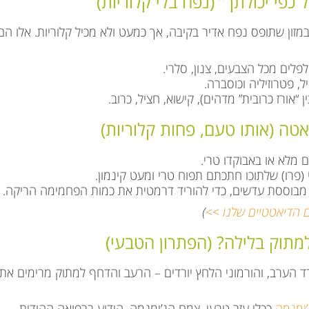
זון שתופס נפח אדיר בקיבה, אך כמעט ולא מכיל קלוריות. אלו הם
פלים מכל הצבעים, צנון, סלרי.
, פטרוזיליה וכוסברה.
 “אורז כרובית” מדהים), קישוא, חציל, כרוב.
מלא או באבוקדו טרי.
 (פרו) שלתוכו חתכתם תפוח טרי ומעט קינמון.
מבוססת עדשים, כדי להוריד דרמטית את כמות הפחמימה הריקה.
 הדיאטטיים שלנו >>
)
תוק בלילה? (הפתרון הטבעי)
רד הערב, והורמוני הלחץ יורדים – הרעב והדחף למתוק מרימים את
’ימנמה
ככלי עזר טבעי. צמח הג’ימנמה, הידוע ברפואה ההודית