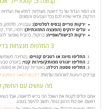
קבוצה 3: קטגוריית “אכול כפי יכולתך” (נפח בלי קלוריות)
זהו הסוד הגדול של כל דיאטה מוצלחת: למלא את הצלחת במ
הירקות, וכדאי שיהיו לכם בכל הצבעים והסוגים.
ירקות טריים (בסיס לסלטים):
עגבנייה, מלפפון, פל
עלים ירוקים (הפצצה התזונתית):
חסה, תרד, קייל
ירקות לבישול/אפייה:
ברוקולי, כרובית (אפשר להכין
3 החלפות מנצחות בדיאטה (אותו טעם, פחות קלוריות)
החליפו מיונז או רטבים קנויים:
בטחינה משומשום 
החליפו יוגורט ממותק/פירות קנוי:
ביוגורט טבעי
החליפו פסטה רגילה:
באטריות קונג’אק או פסטה 
(צריכים רעיונות לארוחות שלמות?
היכנסו למאגר המתכונים
מה עושים עם החשק למ
אתם יכולים לקנות את האוכל הכי בריא לדיאטה, אבל כשיו
ראשם. אם כוח הרצון נגמר, חשוב להיעזר בטבע.
כחלק משיטת “רז קל”, אנו ממליצים על שילוב של
כמוסות ג