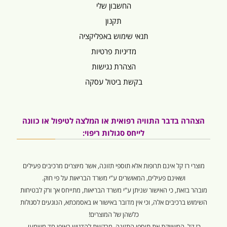
החשבון שלי
תקנון
תנאי שימוש באפליקציה
מדיניות פרטיות
הצהרת נגישות
בקשת ביטול עסקה
הצהרה בדבר התוויה רפואית או המלצה לטיפול או כוונה
לייחס סגולות ריפוי:
מוצרי רז קל אינם תרופות אלא תוספי תזונה, אשר מיוצרים מרכיבים פעילים
ושאינם פעילים, המאושרים ע”י משרד הבריאות על פי חוק.
מובהר בזאת, כי האישור שניתן ע”י משרד הבריאות, מתייחס אך ורק לבטיחות
השימוש ברכיבים אלה, וכי אין מדובר באישור או באסמכתא, הנוגעים לסגולות
כלשהן של המוצרים!
רז קל, המשווקת את תוספי התזונה, מבקשת להדגיש באופן חד משמעי,