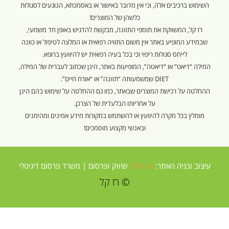
השימוש ברכיבים אלה, וכי אין מדובר באישור או באסמכתא, הנוגעים לסגולות
כלשהן של המוצרים!
רז קל, המשווקת את תוספי התזונה, מבקשת להדגיש באופן חד משמעי,
שבמידע המופיע באתר אין משום התוויה רפואית או המלצה לטיפול או כוונה
לייחס סגולות ריפוי וכי בכל בעיה רפואית יש להיוועץ ברופא.
המילה “דיאט” או “דיאטה”, המופיעות באתר, הינן שכתוב לעברית של המילה,
DIET שמשמעותה “תזונה” או “אורח חיים”.
ההחלטה על רכישת המוצרים שבאתר, כמו גם ההחלטה על שימוש בהם הינן
על אחריותו הבלעדית של הצרכן.
מומלץ בכל מקרה להיוועץ או להשתמש במקורות מידע אמינים ומהימנים
ובאנשי מקצוע מוסמכים!
עיצוב ובניה האתר:
יוני מלכי
שיווק ופרסום |
משרד פרסום דיגיטלי
© רז קל