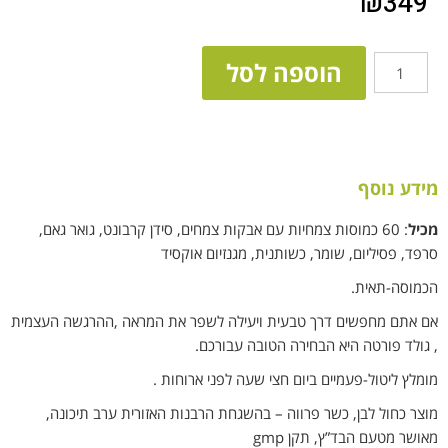
₪
349
הוספה לסל
מידע נוסף
מכיל
: 60 כמוסות צמחיות עם אבקות צמחים, סידן קרבונט, גואר גאם,
סרפד, פסיליום, שומר, כשותנית, מגנזיום אוקסיד
הכמוסה-תאית.
אם אתם מחפשים דרך טבעית ויעילה לשפר את המראה ,ההרגשה העצמית
, גולד פורטה היא הבחירה הטובה עבורכם.
מומלץ ליטול-פעמיים ביום חצי שעה לפני ארוחות .
מוצר כחול לבן, כשר פרווה – בהשגחת הרבנות האזורית ערב תיכונה,
מאושר מטעם הבד”ץ, תקן gmp