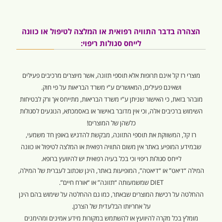
הצהרה בדבר התוויה רפואית או המלצה לטיפול או כוונה
לייחס סגולות ריפוי:
מוצרי רז קל אינם תרופות אלא תוספי תזונה, אשר מיוצרים מרכיבים פעילים
ושאינם פעילים, המאושרים ע”י משרד הבריאות על פי חוק.
מובהר בזאת, כי האישור שניתן ע”י משרד הבריאות, מתייחס אך ורק לבטיחות
השימוש ברכיבים אלה, וכי אין מדובר באישור או באסמכתא, הנוגעים לסגולות
כלשהן של המוצרים!
רז קל, המשווקת את תוספי התזונה, מבקשת להדגיש באופן חד משמעי,
שבמידע המופיע באתר אין משום התוויה רפואית או המלצה לטיפול או כוונה
לייחס סגולות ריפוי וכי בכל בעיה רפואית יש להיוועץ ברופא.
המילה “דיאט” או “דיאטה”, המופיעות באתר, הינן שכתוב לעברית של המילה,
DIET שמשמעותה “תזונה” או “אורח חיים”.
ההחלטה על רכישת המוצרים שבאתר, כמו גם ההחלטה על שימוש בהם הינן
על אחריותו הבלעדית של הצרכן.
מומלץ בכל מקרה להיוועץ או להשתמש במקורות מידע אמינים ומהימנים