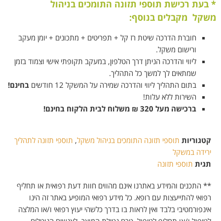
*
בעת רכישת
תוספי תזונה התומכים בניהול
משקל
מקבלים בנוסף:
חוברת הדרכה שיטת רז קל + תפריטים + מתכונים + יומן מעקב
ורישום משקל.
ליווי והדרכה
הניתן דרך הטלפון, במעקב תקופתי אישי וצמוד בזמן
שמתאים לך
למשך כל התהליך.
בתום התהליך ליווי והדרכה שמירה על המשקל 12 חודשים
בחינם!
השירות ללא עלות!
ברכישה מעל 320
₪
משלוח לבית הלקוח בחינם!
קטגוריות
תוספי תזונה התומכים בניהול משקל
,
תוספי תזונה לתהליך
ירידה במשקל
תגית
תוספי תזונה
** התכנים והמידע באתרנו אינם מהווים חוות דעת רפואית או תחליף
רפואי להתייעצות עם רופא. כל מידע רפואי המופיע באתר זה הינו
אינפורמטיבי בלבד ואין לראות בו בדרך כלשהי יעוץ רפואי ו/או המלצה
לטיפול ו/או תחליף לטיפול. טרם נטילת המוצר, לאנשים הנוטלים