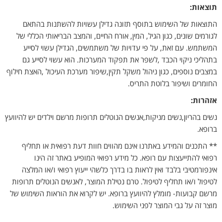
תוצאות:
התוצאות של השימוש בתוסף תזונה גדילן עשויות להשתנות בהתאם
לגורמים שונים, כגון הגיל, המין, אורח החיים, והמצב הבריאותי הכללי של
המשתמש. עם זאת, על פי עדויות של משתמשים, הגדילן עשוי לסייע
בתהליכי ניקוי הכבד ,לשפר את תפקוד המערכות. הוא עשוי לסייע גם
במצבים נוספים, כגון ניהול משקל תקין,שיפור מערכת העיכול ,האצת חילוף
החומרים ושיפור בלוטת התריס.
אזהרות:
נשים בהריון,נשים מניקות,אנשים הנוטלים תרופות מרשם וילדים יש להיוועץ
ברופא.
** התכנים והמידע באתרנו אינם מהווים חוות דעת רפואית או תחליף
רפואי להתייעצות עם רופא. כל מידע רפואי המופיע באתר זה הינו
אינפורמטיבי בלבד ואין לראות בו בדרך כלשהי ייעוץ רפואי ו/או המלצה
לטיפול ו/או תחליף לטיפול. טרם נטילת המוצר, לאנשים הנוטלים תרופות
מרשם קבועות- מומלץ להיוועץ ברופא. יש לקרוא את הוראות השימוש של
מוצר זה על גבי המוצר לפני השימוש.