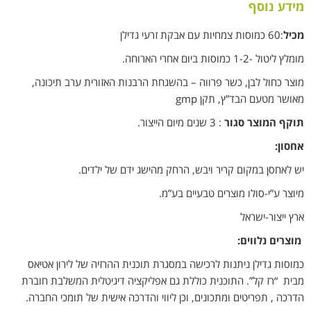
מידע נוסף
מכיל
:60 כמוסות צמחיות עם אבקת זרעי גדילן
מומלץ ליטול -1-2 כמוסות ביום אחרי הארוחה.
מוצר כחול לבן, כשר פרווה – בהשגחת הרבנות האזורית ערב תיכונה,
מאושר מטעם הבד”ץ, תקן gmp
תוקף המוצר סגור
: 3 שנים מיום הייצור.
אחסון:
יש לאחסן במקום קריר ויבש, הרחק מהישג ידם של ילדים.
מיוצר ע”י-סולו מוצרים טבעיים בע”מ.
ארץ ייצור-ישראל
מוצרים נלווים:
כמוסות גדילן ניתנות לרכישה במסגרת תוכנית ההרזיה של לירון אטיאס
מבית “רז קל”. התוכנית כוללת גם אפליקציה דיגיטלית המשלבת חוברת
הדרכה , תפריטים ומתכונים, וכן ליווי והדרכה אישית של תומכי החברה.