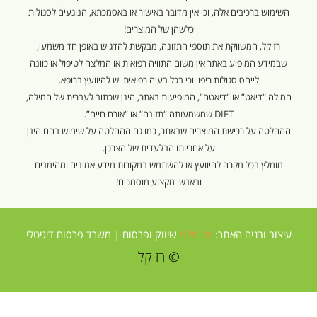
השימוש ברכיבים אלה, וכי אין מדובר באישור או באסמכתא, הנוגעים לסגולות
כלשהן של המוצרים!
רז קל, המשווקת את תוספי התזונה, מבקשת להדגיש באופן חד משמעי,
שבמידע המופיע באתר אין משום התוויה רפואית או המלצה לטיפול או כוונה
לייחס סגולות ריפוי וכי בכל בעיה רפואית יש להיוועץ ברופא.
המילה “דיאט” או “דיאטה”, המופיעות באתר, הינן שכתוב לעברית של המילה,
DIET שמשמעותה “תזונה” או “אורח חיים”.
ההחלטה על רכישת המוצרים שבאתר, כמו גם ההחלטה על שימוש בהם הינן
על אחריותו הבלעדית של הצרכן.
מומלץ בכל מקרה להיוועץ או להשתמש במקורות מידע אמינים ומהימנים
ובאנשי מקצוע מוסמכים!
עיצוב ובניה האתר:
יוני מלכי
שיווק ופרסום |
משרד פרסום דיגיטלי
© רז קל