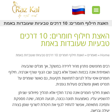
חשבון שלי
צרו קשר
דף הבית
עוד באתר
איך זה עובד?
חנות מוצרים
לקוחות מרוצים
האצת חילוף חומרים: 10 דרכים טבעיות שעובדות באמת
האצת חילוף חומרים: 10 דרכים
טבעיות שעובדות באמת
Home
»
מאמרים
»
האצת חילוף חומרים: 10 דרכים טבעיות שעובדות באמת
רבים מחפשים פתרון מהיר לירידה במשקל, אך מגלים שהבעיה
האמיתית אינה בכמות האוכל אלא בקצב שבו הגוף שורף אנרגיה. חילוף
חומרים איטי עלול לגרום לתחושת תקיעות, גם כאשר שומרים על
תפריט מאוזן ומשלבים פעילות גופנית.
האצת חילוף חומרים אינה טרנד חולף אלא תהליך פיזיולוגי שניתן
להשפיע עליו. באמצעות תזונה נכונה, תנועה חכמה, שינה מספקת
ותמיכה מתאימה, אפשר להחזיר לגוף את היכולת לשרוף שומן בצורה
יעילה ובריאה.