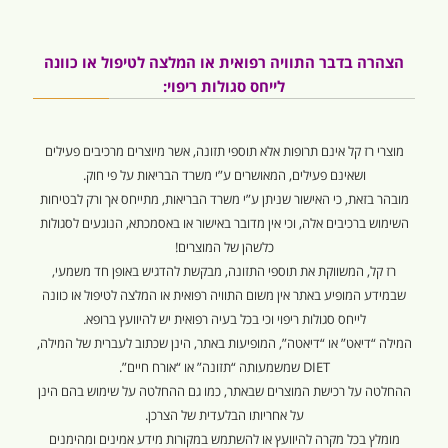
הצהרה בדבר התוויה רפואית או המלצה לטיפול או כוונה
לייחס סגולות ריפוי:
מוצרי רז קל אינם תרופות אלא תוספי תזונה, אשר מיוצרים מרכיבים פעילים
ושאינם פעילים, המאושרים ע”י משרד הבריאות על פי חוק.
מובהר בזאת, כי האישור שניתן ע”י משרד הבריאות, מתייחס אך ורק לבטיחות
השימוש ברכיבים אלה, וכי אין מדובר באישור או באסמכתא, הנוגעים לסגולות
כלשהן של המוצרים!
רז קל, המשווקת את תוספי התזונה, מבקשת להדגיש באופן חד משמעי,
שבמידע המופיע באתר אין משום התוויה רפואית או המלצה לטיפול או כוונה
לייחס סגולות ריפוי וכי בכל בעיה רפואית יש להיוועץ ברופא.
המילה “דיאט” או “דיאטה”, המופיעות באתר, הינן שכתוב לעברית של המילה,
DIET שמשמעותה “תזונה” או “אורח חיים”.
ההחלטה על רכישת המוצרים שבאתר, כמו גם ההחלטה על שימוש בהם הינן
על אחריותו הבלעדית של הצרכן.
מומלץ בכל מקרה להיוועץ או להשתמש במקורות מידע אמינים ומהימנים