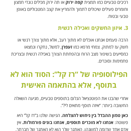
רכיבים טבעיים כמו תמצית
קפה ירוק
או תה ירוק מכילים נוגדי חמצון
וחומרים פעילים שיכולים לתמוך ולהמריץ את קצב המטבוליזם באופן
טבעי ובטוח.
3. איזון החשקים ואכילה רגשית
הרבה פעמים אנחנו אוכלים לא מתוך רעב, אלא מתוך צורך רגשי או
חשק עז למתוק. צמחי מרפא כמו
זעפרן
, למשל, נחקרו ונמצאו
כמסייעים בשיפור מצב הרוח ובהפחתת הצורך באכילה רגשית ובצריכת
פחמימות וסוכרים.
הפילוסופיה של “רז קל”: הסוד הוא לא
בתוסף, אלא בהתאמה האישית
אחרי שהבנו את הפוטנציאל הגלום בתוספים טבעיים, מגיעה השאלה
החשובה ביותר: “איזה תוסף מתאים לי?”.
כאן טמון ההבדל בין ניחוש להצלחה.
הגישה שלנו ב”רז קל” היא
פשוטה:
אנחנו לא מוכרים תוספים, אנחנו בונים פורמולות.
אין
אדם אחד שדומה למשנהו. האתגר שלך הוא לא האתגר של חברתך.