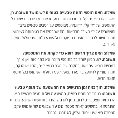
שאלה: האם תוספי תזונה טבעיים בטוחים לשימוש?
תשובה:
כן,
כאשר הם מיוצרים על ידי חברה מוכרת ועומדים בתקנים הנדרשים. כל
התוספים של “רז קל”, לדוגמה, מבוססים על רכיבים טבעיים בלבד
ומאושרים על ידי משרד הבריאות, מה שמבטיח את בטיחותם לשימוש.
תמיד חשוב לבחור במוצרים מפוקחים ולהימנע מ”תכשירי פלא” ממקור
לא ידוע.
שאלה: האם צריך מרשם רופא כדי לקחת את התוספים?
תשובה:
לא. מכיוון שמדובר בתוספי תזונה ולא בתרופות, אין צורך
במרשם רופא. עם זאת, במקרה של מצב רפואי קיים, הריון או הנקה,
תמיד מומלץ להיוועץ ברופא המטפל לפני תחילת השימוש בכל תוסף
תזונה חדש.
שאלה: תוך כמה זמן מרגישים את ההשפעה של תוסף טבעי?
תשובה:
בניגוד לחומרים כימיים, ההשפעה של תוספים טבעיים היא
הדרגתית ומצטברת. לרוב, ניתן להרגיש שינוי בתחושת השובע, ברמות
האנרגיה או בחשקים לאחר מספר ימים עד שבועיים של שימוש עקבי.
המטרה היא שינוי יסודי ועדין, לא “זבנג וגמרנו”.