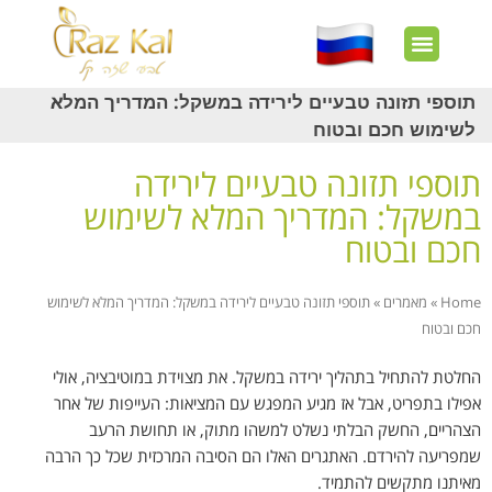
חשבון שלי
צרו קשר
דף הבית
עוד באתר
איך זה עובד?
חנות מוצרים
לקוחות מרוצים
תוספי תזונה טבעיים לירידה במשקל: המדריך המלא
לשימוש חכם ובטוח
תוספי תזונה טבעיים לירידה
במשקל: המדריך המלא לשימוש
חכם ובטוח
Home
»
מאמרים
»
תוספי תזונה טבעיים לירידה במשקל: המדריך המלא לשימוש
חכם ובטוח
החלטת להתחיל בתהליך ירידה במשקל. את מצוידת במוטיבציה, אולי
אפילו בתפריט, אבל אז מגיע המפגש עם המציאות: העייפות של אחר
הצהריים, החשק הבלתי נשלט למשהו מתוק, או תחושת הרעב
שמפריעה להירדם. האתגרים האלו הם הסיבה המרכזית שכל כך הרבה
מאיתנו מתקשים להתמיד.