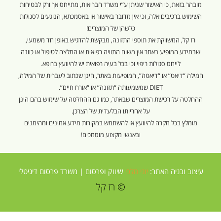
מובהר בזאת, כי האישור שניתן ע”י משרד הבריאות, מתייחס אך ורק לבטיחות
השימוש ברכיבים אלה, וכי אין מדובר באישור או באסמכתא, הנוגעים לסגולות
כלשהן של המוצרים!
רז קל, המשווקת את תוספי התזונה, מבקשת להדגיש באופן חד משמעי,
שבמידע המופיע באתר אין משום התוויה רפואית או המלצה לטיפול או כוונה
לייחס סגולות ריפוי וכי בכל בעיה רפואית יש להיוועץ ברופא.
המילה “דיאט” או “דיאטה”, המופיעות באתר, הינן שכתוב לעברית של המילה,
DIET שמשמעותה “תזונה” או “אורח חיים”.
ההחלטה על רכישת המוצרים שבאתר, כמו גם ההחלטה על שימוש בהם הינן
על אחריותו הבלעדית של הצרכן.
מומלץ בכל מקרה להיוועץ או להשתמש במקורות מידע אמינים ומהימנים
ובאנשי מקצוע מוסמכים!
עיצוב ובניה האתר:
יוני מלכי
שיווק ופרסום |
משרד פרסום דיגיטלי
© רז קל