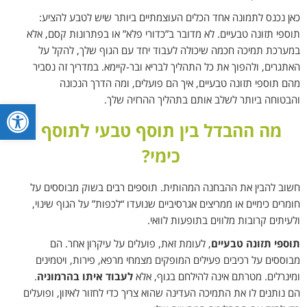
כאן נכנס לתמונה אחד הכלים העוצמתיים ביותר שיש לטבע להציע:
תוספי תזונה טבעיים. לא מדובר ב”כדורי פלא” או בפתרונות קסם, אלא
במערכת תמיכה חכמה שיכולה לעבוד יחד עם הגוף שלך, להקל על
האתגרים, ולהפוך את כל התהליך לבריא ובר-קיימא. במדריך זה נסביר
מהם תוספי תזונה טבעיים, איך הם פועלים, ומה הדרך הנכונה
והבטוחה ביותר לשלב אותם בתהליך ההרזיה שלך.
פתח סרגל
מה ההבדל בין תוסף טבעי לתוסף
כימי?
חשוב להבין את ההבחנה המהותית. תוספים רבים בשוק מבוססים על
חומרים כימיים או ממריצים אגרסיביים שנועדו “לכפות” על הגוף שינוי,
ולעיתים קרובות מלווים בתופעות לוואי.
תוספי תזונה טבעיים
, לעומת זאת, פועלים על עיקרון אחר. הם
מבוססים על רכיבים פעילים המופקים מצמחי מרפא, פירות, ויטמינים
ומינרלים. מטרתם אינה להילחם בגוף, אלא
לעבוד איתו בהרמוניה
.
הם נותנים לו את התמיכה העדינה שהוא צריך כדי לחזור לאיזון, ופועלים