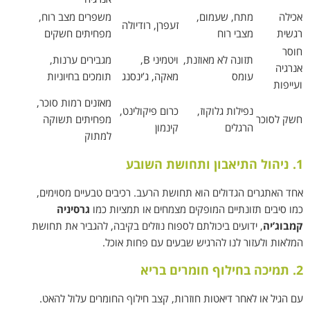
אכילה
מתח, שעמום,
משפרים מצב רוח,
זעפרן, רודיולה
רגשית
מצבי רוח
מפחיתים חשקים
חוסר
תזונה לא מאוזנת,
ויטמיני B,
מגבירים ערנות,
אנרגיה
עומס
מאקה, ג’ינסנג
תומכים בחיוניות
ועייפות
מאזנים רמות סוכר,
נפילות גלוקוז,
כרום פיקולינט,
חשק לסוכר
מפחיתים תשוקה
הרגלים
קינמון
למתוק
1. ניהול התיאבון ותחושת השובע
אחד האתגרים הגדולים הוא תחושת הרעב. רכיבים טבעיים מסוימים,
כמו סיבים תזונתיים המופקים מצמחים או תמציות כמו
גרסיניה
קמבוג’יה
, ידועים ביכולתם לספוח נוזלים בקיבה, להגביר את תחושת
המלאות ולעזור לנו להרגיש שבעים עם פחות אוכל.
2. תמיכה בחילוף חומרים בריא
עם הגיל או לאחר דיאטות חוזרות, קצב חילוף החומרים עלול להאט.