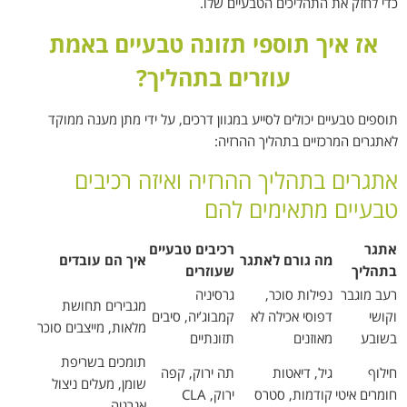
כדי לחזק את התהליכים הטבעיים שלו.
אז איך תוספי תזונה טבעיים באמת
עוזרים בתהליך?
תוספים טבעיים יכולים לסייע במגוון דרכים, על ידי מתן מענה ממוקד
לאתגרים המרכזיים בתהליך ההרזיה:
אתגרים בתהליך ההרזיה ואיזה רכיבים
טבעיים מתאימים להם
אתגר
רכיבים טבעיים
מה גורם לאתגר
איך הם עובדים
בתהליך
שעוזרים
רעב מוגבר
נפילות סוכר,
גרסיניה
מגבירים תחושת
וקושי
דפוסי אכילה לא
קמבוג’יה, סיבים
מלאות, מייצבים סוכר
בשובע
מאוזנים
תזונתיים
תומכים בשריפת
חילוף
גיל, דיאטות
תה ירוק, קפה
שומן, מעלים ניצול
חומרים איטי
קודמות, סטרס
ירוק, CLA
אנרגיה