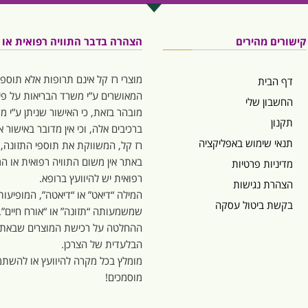
קישורים מהירים
הצהרה בדבר התוויה רפואית או המ
מוצרי רז קל אינם תרופות אלא תוספי
דף הבית
המאושרים ע”י משרד הבריאות על פי 
החשבון שלי
מובהר בזאת, כי האישור שניתן ע”י 
תקנון
ברכיבים אלה, וכי אין מדובר באישור
תנאי שימוש באפליקציה
רז קל, המשווקת את תוספי התזונה,
באתר אין משום התוויה רפואית או המל
מדיניות פרטיות
רפואית יש להיוועץ ברופא.
הצהרת נגישות
בקשת ביטול עסקה
שמשמעותה “תזונה” או “אורח חיים”.
ההחלטה על רכישת המוצרים שבאתר,
הבלעדית של הצרכן.
מומלץ בכל מקרה להיוועץ או להשתמ
מוסמכים!