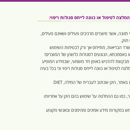
לצה לטיפול או כוונה לייחס סגולות ריפוי:
 תזונה, אשר מיוצרים מרכיבים פעילים ושאינם פעילים,
חוק.
משרד הבריאות, מתייחס אך ורק לבטיחות השימוש
 או באסמכתא, הנוגעים לסגולות כלשהן של המוצרים!
 מבקשת להדגיש באופן חד משמעי, שבמידע המופיע
צה לטיפול או כוונה לייחס סגולות ריפוי וכי בכל בעיה
המילה “דיאט” או “דיאטה”, המופיעות באתר, הינן שכתוב לעברית של המילה, DIET
 כמו גם ההחלטה על שימוש בהם הינן על אחריותו
ש במקורות מידע אמינים ומהימנים ובאנשי מקצוע