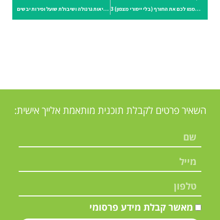
3 מתכוני מרקים “שורפי שומן” שיחממו לכם את החורף (בלי ייסורי מצפון)
עוגיות בריאות גרנולה ושיבולת שועל ופירות יבשים
השאיר פרטים לקבלת תוכנית מותאמת אלייך אישית:
מאשר קבלת מידע פרסומי