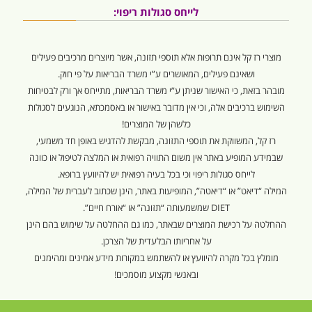
לייחס סגולות ריפוי:
מוצרי רז קל אינם תרופות אלא תוספי תזונה, אשר מיוצרים מרכיבים פעילים
ושאינם פעילים, המאושרים ע”י משרד הבריאות על פי חוק.
מובהר בזאת, כי האישור שניתן ע”י משרד הבריאות, מתייחס אך ורק לבטיחות
השימוש ברכיבים אלה, וכי אין מדובר באישור או באסמכתא, הנוגעים לסגולות
כלשהן של המוצרים!
רז קל, המשווקת את תוספי התזונה, מבקשת להדגיש באופן חד משמעי,
שבמידע המופיע באתר אין משום התוויה רפואית או המלצה לטיפול או כוונה
לייחס סגולות ריפוי וכי בכל בעיה רפואית יש להיוועץ ברופא.
המילה “דיאט” או “דיאטה”, המופיעות באתר, הינן שכתוב לעברית של המילה,
DIET שמשמעותה “תזונה” או “אורח חיים”.
ההחלטה על רכישת המוצרים שבאתר, כמו גם ההחלטה על שימוש בהם הינן
על אחריותו הבלעדית של הצרכן.
מומלץ בכל מקרה להיוועץ או להשתמש במקורות מידע אמינים ומהימנים
ובאנשי מקצוע מוסמכים!