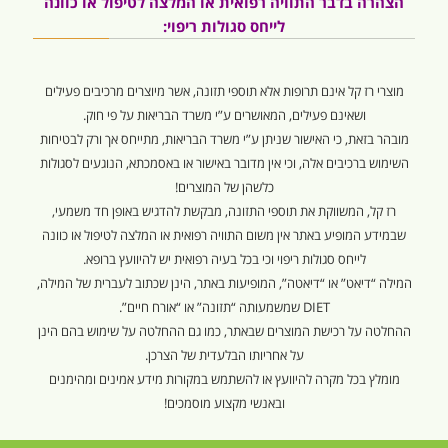
הצהרה בדבר התוויה רפואית או המלצה לטיפול או כוונה
לייחס סגולות ריפוי:
מוצרי רז קל אינם תרופות אלא תוספי תזונה, אשר מיוצרים מרכיבים פעילים
ושאינם פעילים, המאושרים ע”י משרד הבריאות על פי חוק.
מובהר בזאת, כי האישור שניתן ע”י משרד הבריאות, מתייחס אך ורק לבטיחות
השימוש ברכיבים אלה, וכי אין מדובר באישור או באסמכתא, הנוגעים לסגולות
כלשהן של המוצרים!
רז קל, המשווקת את תוספי התזונה, מבקשת להדגיש באופן חד משמעי,
שבמידע המופיע באתר אין משום התוויה רפואית או המלצה לטיפול או כוונה
לייחס סגולות ריפוי וכי בכל בעיה רפואית יש להיוועץ ברופא.
המילה “דיאט” או “דיאטה”, המופיעות באתר, הינן שכתוב לעברית של המילה,
DIET שמשמעותה “תזונה” או “אורח חיים”.
ההחלטה על רכישת המוצרים שבאתר, כמו גם ההחלטה על שימוש בהם הינן
על אחריותו הבלעדית של הצרכן.
מומלץ בכל מקרה להיוועץ או להשתמש במקורות מידע אמינים ומהימנים
ובאנשי מקצוע מוסמכים!