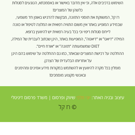
השימוש ברכיבים אלה, וכי אין מדובר באישור או באסמכתא, הנוגעים לסגולות
כלשהן של המוצרים!
רז קל, המשווקת את תוספי התזונה, מבקשת להדגיש באופן חד משמעי,
שבמידע המופיע באתר אין משום התוויה רפואית או המלצה לטיפול או כוונה
לייחס סגולות ריפוי וכי בכל בעיה רפואית יש להיוועץ ברופא.
המילה “דיאט” או “דיאטה”, המופיעות באתר, הינן שכתוב לעברית של המילה,
DIET שמשמעותה “תזונה” או “אורח חיים”.
ההחלטה על רכישת המוצרים שבאתר, כמו גם ההחלטה על שימוש בהם הינן
על אחריותו הבלעדית של הצרכן.
מומלץ בכל מקרה להיוועץ או להשתמש במקורות מידע אמינים ומהימנים
ובאנשי מקצוע מוסמכים!
עיצוב ובניה האתר:
יוני מלכי
שיווק ופרסום |
משרד פרסום דיגיטלי
© רז קל