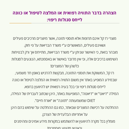
הצהרה בדבר התוויה רפואית או המלצה לטיפול או כוונה
לייחס סגולות ריפוי:
מוצרי רז קל אינם תרופות אלא תוספי תזונה, אשר מיוצרים מרכיבים פעילים
ושאינם פעילים, המאושרים ע”י משרד הבריאות על פי חוק.
מובהר בזאת, כי האישור שניתן ע”י משרד הבריאות, מתייחס אך ורק לבטיחות
השימוש ברכיבים אלה, וכי אין מדובר באישור או באסמכתא, הנוגעים לסגולות
כלשהן של המוצרים!
רז קל, המשווקת את תוספי התזונה, מבקשת להדגיש באופן חד משמעי,
שבמידע המופיע באתר אין משום התוויה רפואית או המלצה לטיפול או כוונה
לייחס סגולות ריפוי וכי בכל בעיה רפואית יש להיוועץ ברופא.
המילה “דיאט” או “דיאטה”, המופיעות באתר, הינן שכתוב לעברית של המילה,
DIET שמשמעותה “תזונה” או “אורח חיים”.
ההחלטה על רכישת המוצרים שבאתר, כמו גם ההחלטה על שימוש בהם הינן
על אחריותו הבלעדית של הצרכן.
מומלץ בכל מקרה להיוועץ או להשתמש במקורות מידע אמינים ומהימנים
ובאנשי מקצוע מוסמכים!