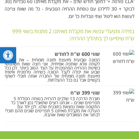
'CLA פורטה +' למשך חודש שלם – את מקבלת מאיתנו 60 טבליות (30
לבוקר + 30 ללילה) עם נוסחת ההרזיה הטבעית - כל מה שאת צריכה
לעשות הוא ליטול שתי טבליות כל יום.
במידה ותפעלי עכשיו את מקבלת מאיתנו 2 מתנות בשווי 999
ש"ח שיסייעו לך בתהליך ההרזיה:
פתח סרגל
שווי 600 ש"ח לחודש
הכוונה שבועית מיועצת תזונה מומחית – את לא רק
לקוחה אלא שותפה אמיתית. אני רוצה שאת תשתמשי
בשיטת ההרזיה המהפכנית על הצד הטוב ביותר. לכן בכל
שבוע את יכולה לקבל הכוונה בשיחה טלפונית אישית
מיועצת תזונה מומחית של החברה אותה תוכלי לשתף
בקשיים אבל גם בכל ההצלחות.
שווי 399 ש"ח
חוברת הדרכה 13 שלבים להרזיה בטוחה הכוללת 5
תפריטים שונים – אנחנו רוצים שתאכלי נכון לאורך כל
התקופה שאת נמצאת בתוכנית שלנו. לכן יחד עם
הערכה את מקבלת מאיתנו 5 תפריטים שונים מהם תוכלי
לבחור את המאכלים שאת אוהבת.