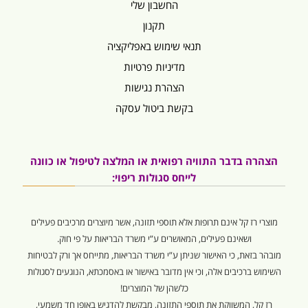
החשבון שלי
תקנון
תנאי שימוש באפליקציה
מדיניות פרטיות
הצהרת נגישות
בקשת ביטול עסקה
הצהרה בדבר התוויה רפואית או המלצה לטיפול או כוונה
לייחס סגולות ריפוי:
מוצרי רז קל אינם תרופות אלא תוספי תזונה, אשר מיוצרים מרכיבים פעילים
ושאינם פעילים, המאושרים ע”י משרד הבריאות על פי חוק.
מובהר בזאת, כי האישור שניתן ע”י משרד הבריאות, מתייחס אך ורק לבטיחות
השימוש ברכיבים אלה, וכי אין מדובר באישור או באסמכתא, הנוגעים לסגולות
כלשהן של המוצרים!
רז קל, המשווקת את תוספי התזונה, מבקשת להדגיש באופן חד משמעי,