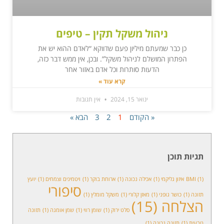
ניהול משקל תקין – טיפים
כן כבר שמעתם מיליון פעם שדווקא “לאדם ההוא יש את
הפתרון המושלם לניהול משקל”. ובכן, אין ממש דבר כזה,
הדעות סותרות וכל אדם באזור אחר
קרא עוד »
ינואר 15, 2024
אין תגובות
« הקודם
1
2
3
הבא »
תגיות תוכן
(1)
BMI
איזון גליקמי
(1)
אכילה נכונה
(1)
ארוחת בוקר
(1)
ויטמינים וצמחים
(1)
יועץ
סיפורי
תזונה
(1)
כושר גופני
(1)
מאזן קלורי
(1)
משקל מומלץ
(1)
הצלחה
(15)
סלט ירוק
(1)
שומן רווי
(1)
שמן אומגה
(1)
תזונה
טבעית
(1)
תזונה נכונה
(1)