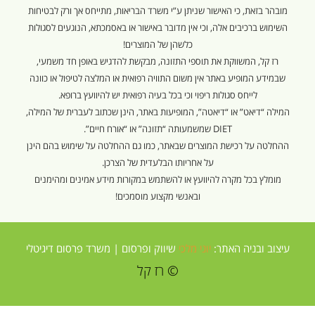
מובהר בזאת, כי האישור שניתן ע”י משרד הבריאות, מתייחס אך ורק לבטיחות
השימוש ברכיבים אלה, וכי אין מדובר באישור או באסמכתא, הנוגעים לסגולות
כלשהן של המוצרים!
רז קל, המשווקת את תוספי התזונה, מבקשת להדגיש באופן חד משמעי,
שבמידע המופיע באתר אין משום התוויה רפואית או המלצה לטיפול או כוונה
לייחס סגולות ריפוי וכי בכל בעיה רפואית יש להיוועץ ברופא.
המילה “דיאט” או “דיאטה”, המופיעות באתר, הינן שכתוב לעברית של המילה,
DIET שמשמעותה “תזונה” או “אורח חיים”.
ההחלטה על רכישת המוצרים שבאתר, כמו גם ההחלטה על שימוש בהם הינן
על אחריותו הבלעדית של הצרכן.
מומלץ בכל מקרה להיוועץ או להשתמש במקורות מידע אמינים ומהימנים
ובאנשי מקצוע מוסמכים!
עיצוב ובניה האתר:
יוני מלכי
שיווק ופרסום |
משרד פרסום דיגיטלי
© רז קל