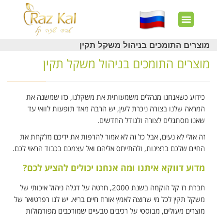
חשבון שלי
צרו קשר
דף הבית
עוד באתר
איך זה עובד?
חנות מוצרים
לקוחות מרוצים
מוצרים התומכים בניהול משקל תקין
מוצרים התומכים בניהול משקל תקין
כידוע כשאנחנו מנהלים משמעותית את משקלנו, כזו שמשנה את
המראה שלנו בצורה ניכרת לעין, יש הרבה מאד תופעות לוואי עד
שאנו מסתגלים לצורה ולגודל החדשים.
זה אולי לא נעים, אבל כל זה לא אמור להרפות את ידיכם מלקחת את
החיים שלכם ברצינות, ולהתייחס אליהם ואל עצמכם בכבוד הראוי לכם.
מדוע דווקא איתנו ומה אנחנו יכולים להציע לכם?
חברת רז קל הוקמה בשנת 2000, חרטה על דגלה ניהול איכותי של
משקל תקין לכל מי שרוצה לאמץ אורח חיים בריא. יש לנו רפרטואר של
מוצרים מעולים, מבוססי על רכיבים טבעיים שמורכבים מפורמולות