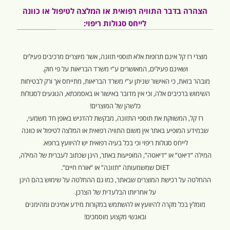
הצהרה בדבר התוויה רפואית או המלצה לטיפול או כוונה
לייחס סגולות ריפוי:
מוצרי רז קל אינם תרופות אלא תוספי תזונה, אשר מיוצרים מרכיבים פעילים
ושאינם פעילים, המאושרים ע”י משרד הבריאות על פי חוק.
מובהר בזאת, כי האישור שניתן ע”י משרד הבריאות, מתייחס אך ורק לבטיחות
השימוש ברכיבים אלה, וכי אין מדובר באישור או באסמכתא, הנוגעים לסגולות
כלשהן של המוצרים!
רז קל, המשווקת את תוספי התזונה, מבקשת להדגיש באופן חד משמעי,
שבמידע המופיע באתר אין משום התוויה רפואית או המלצה לטיפול או כוונה
לייחס סגולות ריפוי וכי בכל בעיה רפואית יש להיוועץ ברופא.
המילה “דיאט” או “דיאטה”, המופיעות באתר, הינן שכתוב לעברית של המילה,
DIET שמשמעותה “תזונה” או “אורח חיים”.
ההחלטה על רכישת המוצרים שבאתר, כמו גם ההחלטה על שימוש בהם הינן
על אחריותו הבלעדית של הצרכן.
מומלץ בכל מקרה להיוועץ או להשתמש במקורות מידע אמינים ומהימנים
ובאנשי מקצוע מוסמכים!