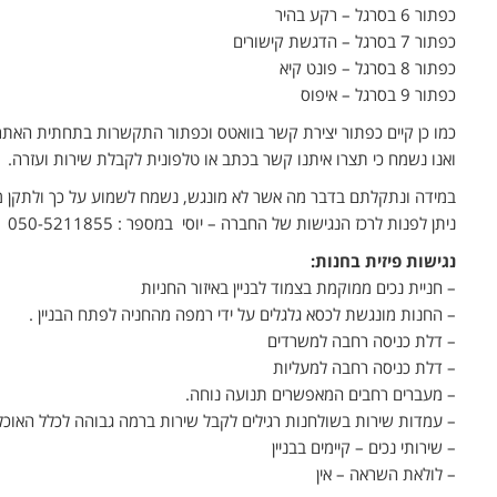
כפתור 6 בסרגל – רקע בהיר
כפתור 7 בסרגל – הדגשת קישורים
כפתור 8 בסרגל – פונט קיא
כפתור 9 בסרגל – איפוס
כמו כן קיים כפתור יצירת קשר בוואטס וכפתור התקשרות בתחתית האתר
ואנו נשמח כי תצרו איתנו קשר בכתב או טלפונית לקבלת שירות ועזרה.
במידה ונתקלתם בדבר מה אשר לא מונגש, נשמח לשמוע על כך ולתקן מי
ניתן לפנות לרכז הנגישות של החברה – יוסי במספר : 050-5211855
נגישות פיזית בחנות:
– חניית נכים ממוקמת בצמוד לבניין באיזור החניות
– החנות מונגשת לכסא גלגלים על ידי רמפה מהחניה לפתח הבניין .
– דלת כניסה רחבה למשרדים
– דלת כניסה רחבה למעליות
– מעברים רחבים המאפשרים תנועה נוחה.
– עמדות שירות בשולחנות רגילים לקבל שירות ברמה גבוהה לכלל האוכלו
– שירותי נכים – קיימים בבניין
– לולאת השראה – אין