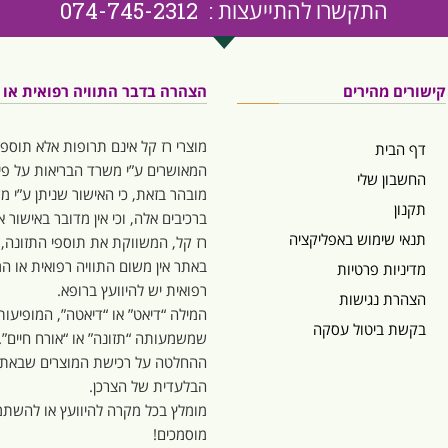
התקשרו להתייעצות : 074-745-2312
קישורים מהירים
הצהרה בדבר התוויה רפואית או המ
מוצרי רז קל אינם תרופות אלא תוספי
דף הבית
המאושרים ע”י משרד הבריאות על פי 
החשבון שלי
מובהר בזאת, כי האישור שניתן ע”י 
תקנון
ברכיבים אלה, וכי אין מדובר באישור
תנאי שימוש באפליקציה
רז קל, המשווקת את תוספי התזונה,
באתר אין משום התוויה רפואית או המל
מדיניות פרטיות
רפואית יש להיוועץ ברופא.
הצהרת נגישות
בקשת ביטול עסקה
שמשמעותה “תזונה” או “אורח חיים”.
ההחלטה על רכישת המוצרים שבאתר,
הבלעדית של הצרכן.
מומלץ בכל מקרה להיוועץ או להשתמ
מוסמכים!