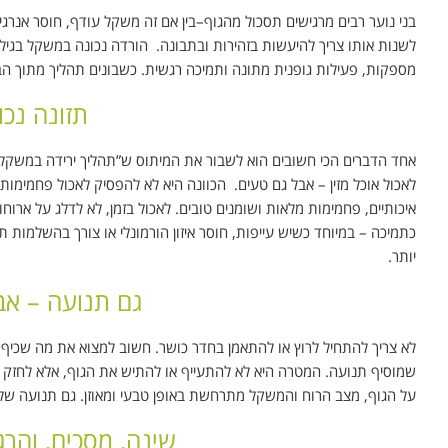
בני נוער רבים מרגישים תסכול מהגוף–בין אם זה משקל עודף, חוסר אנרגיה
לשנות אותו צריך להיעשות בזהירות ובתבונה. הורדה נכונה במשקל בגיל
מספקות, פעילות גופנית מתונה ותמיכה רגשית. כשבונים תהליך מתוך הבנ
תזונה נכו
אחד הדברים הכי חשובים הוא לשבור את המיתוס ש”תהליך ירידה במשקל” חי
לאכול אוכל מזין – אבל גם טעים. הכוונה היא לא להפסיק לאכול פחמימות
איכותיים, פחמימות מלאות ושומנים טובים. לאכול בזמן, לא לדלג על ארוח
כתמיכה – במיוחד כשיש עייפות, חוסר איזון הורמונלי או צורך בהשלמות תז
יותר.
גם תנועה – א
לא צריך להתחיל לרוץ או להתאמן בחדר כושר. חשוב למצוא את מה שכיף לע
שמוסיף תנועה. המטרה היא לא להתעייף או להתיש את הגוף, אלא לחז
על הגוף, מצב הרוח והמשקל מתרחשת באופן טבעי ומאוזן. גם תנועה של 15-20 דקות ביום יכולה להיות התחלה מצוינת, כל עוד עושים אותה בהתמד
שינה, מסכים, והר