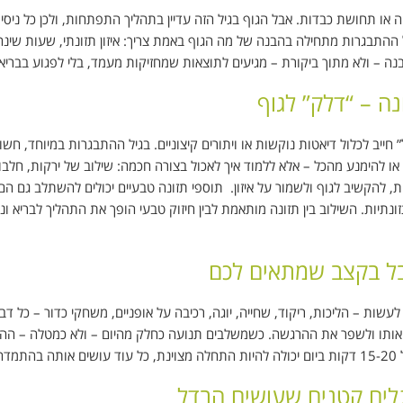
 או תחושת כבדות. אבל הגוף בגיל הזה עדיין בתהליך התפתחות, ולכן כל ניסיון
 ההתבגרות מתחילה בהבנה של מה הגוף באמת צריך: איזון תזונתי, שעות שינה
ה – ולא מתוך ביקורת – מגיעים לתוצאות שמחזיקות מעמד, בלי לפגוע בבריא
נה – “דלק” לגוף
יב לכלול דיאטות נוקשות או ויתורים קיצוניים. בגיל ההתבגרות במיוחד, חשו
 או להימנע מהכל – אלא ללמוד איך לאכול בצורה חכמה: שילוב של ירקות, חלבו
ות, להקשיב לגוף ולשמור על איזון. תוספי תזונה טבעיים יכולים להשתלב גם הם
ונתיות. השילוב בין תזונה מותאמת לבין חיזוק טבעי הופך את התהליך לבריא ונ
בל בקצב שמתאים לכם
שות – הליכות, ריקוד, שחייה, יוגה, רכיבה על אופניים, משחקי כדור – כל דב
ק אותו ולשפר את ההרגשה. כשמשלבים תנועה כחלק מהיום – ולא כמטלה – ה
ה.
גלים קטנים שעושים הבדל