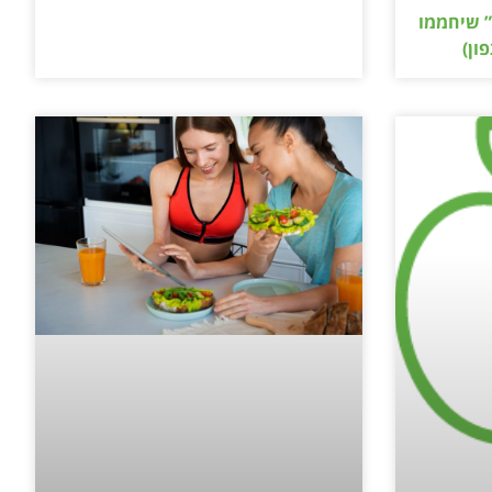
” שיחממו
ון)