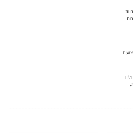
יות
רות
צועית
יווי
,