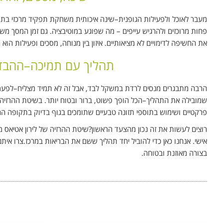
מעבר לאוכל ולפעילות הגופנית–שינה איכותית משחקת תפקיד מרכזי בתהל
פחות מרוכזים ולהרגיש עייפים – מה שפוגע במוטיבציה. גם זמן המסך מ
את החשיפה לדימויים לא מציאותיים. איזון בין מנוחה, מסכים ופעילות ה
תהליך עם תמיכה–ההבדל ב
הרבה מתבגרים מנסים לרדת במשקל לבד, אבל זה לא תמיד מצליח–לפעמי
שמובילה את התהליך–הכל הופך פשוט, ברור ובטוח יותר. בשיטת ההרזיה ש
פרקטיים ושימוש בתוספי תזונה טבעיים שתומכים בגוף בדיוק בתקופה הח
רוצים לעשות את זה נכון מהצעד הראשון?שיטת ההרזיה של לירון אטיאס מ
אישי. אנחנו כאן כדי להוביל יחד תהליך ששם את הבריאות במרכז.צרו אי
בצורה מאוזנת ובטוחה.