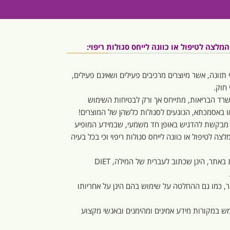
לצה לטיפול או כוונה לייחס סגולות ריפוי:
 תזונה, אשר מיוצרים מרכיבים פעילים ושאינם פעילים,
חוק.
משרד הבריאות, מתייחס אך ורק לבטיחות השימוש
 או באסמכתא, הנוגעים לסגולות כלשהן של המוצרים!
 מבקשת להדגיש באופן חד משמעי, שבמידע המופיע
צה לטיפול או כוונה לייחס סגולות ריפוי וכי בכל בעיה
המילה “דיאט” או “דיאטה”, המופיעות באתר, הינן שכתוב לעברית של המילה, DIET
 כמו גם ההחלטה על שימוש בהם הינן על אחריותו
ש במקורות מידע אמינים ומהימנים ובאנשי מקצוע