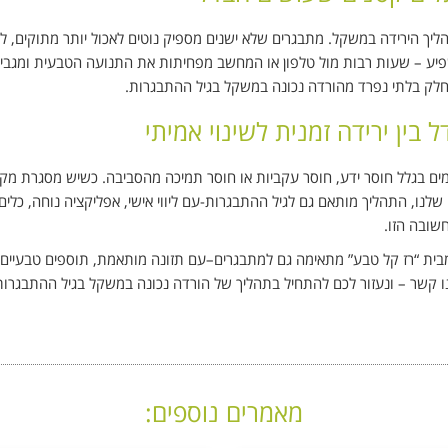
יך הירידה במשקל. מתבגרים שלא ישנים מספיק נוטים לאכול יותר מתוקים, לה
שפיע – שעות רבות מול טלפון או המחשב מפחיתות את התנועה הטבעית ומגבי
וא חלק בלתי נפרד מהורדה נכונה במשקל בגיל ההתבגרות.
ין ירידה זמנית לשינוי אמיתי
ם בגלל חוסר ידע, חוסר עקביות או חוסר תמיכה מהסביבה. כשיש מסגרת מק
לנו, התהליך מותאם גם לגיל ההתבגרות-עם ליווי אישי, אפליקציה נוחה, כלים
שובה הזו.
בית “רז קל טבע” מתאימה גם למתבגרים–עם תזונה מותאמת, תוספים טבעיים ול
תנו קשר – ונעזור לכם להתחיל בתהליך של הורדה נכונה במשקל בגיל ההתבגרות
מאמרים נוספים: