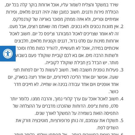
שירד במשקל והצליח לשמור עליו, אוכל ארוחת בוקר קלה בכל יום,
הכוללת פירות ודגנים. חשוב כמובן שזה יהיה דגנים מלאים, ופירות
אמיתיים וטריים, ולא איזה ממתק מסוכר באריזה של קורנפלקס.
אין מזונות נכונים ולא נכונים. תאכלו מה שאתם רוצים, אבל מעט.
זה לא אומר שצריכים לאכול המבורגר וצ’יפס כל יום. חשוב לאכול
ארוחות מזינות עם סלט גדול, דגנים וקטניות מלאים, חלבונים
פתח סרגל
איכותיים במידה, אוכל לא תעשייתי, להוריד כמות מלח וסוכר
ולשתות הרבה מים. אם בא לכם קוביית שוקולד פעם בשבוע,
מותר. יש הבדל בין חבילת שוקולד לקובייה.
פעילות גופנית חשובה מאד. חשוב לעשות כל יום לפחות חצי
שעה. אפשר יום אחד הליכה לסידורים, יום אחד ריצה בפארק, יום
אחד אופניים ויום אחד עבודה בגינה או שחייה. לא חייבים חדר
כושר.
חשוב לאכול אוכל עם ערך קלורי נמוך, והרבה ממנו. כלומר יותר
סלט, פחות צ’יפס. הדוחות שהזכרנו מדברים על ההצלחה של
התפיסה הזאת בשמירה על המשקל לאורך שנים.
תשקלו את עצמכם, זה נותן פרופורציות, מוטיבציה וזורק את
השדים לפח.
אחד טיפים החשובים ביותר – אל תפתחו שולחן. כלומר מותר