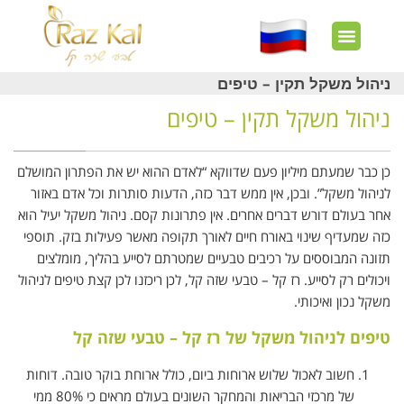
חשבון שלי
צרו קשר
דף הבית
עוד באתר
איך זה עובד?
חנות מוצרים
לקוחות מרוצים
ניהול משקל תקין – טיפים
ניהול משקל תקין – טיפים
כן כבר שמעתם מיליון פעם שדווקא “לאדם ההוא יש את הפתרון המושלם
לניהול משקל”. ובכן, אין ממש דבר כזה, הדעות סותרות וכל אדם באזור
אחר בעולם דורש דברים אחרים.
אין פתרונות קסם. ניהול משקל יעיל הוא
כזה שמעדיף שינוי באורח חיים לאורך תקופה מאשר פעילות בזק. תוספי
תזונה המבוססים על רכיבים טבעיים שמטרתם לסייע בהליך, מומלצים
ויכולים רק לסייע. רז קל – טבעי שזה קל, לכן ריכזנו לכן קצת טיפים לניהול
משקל נכון ואיכותי.
טיפים לניהול משקל של רז קל – טבעי שזה קל
חשוב לאכול שלוש ארוחות ביום, כולל ארוחת בוקר טובה. דוחות
של מרכזי הבריאות והמחקר השונים בעולם מראים כי 80% ממי