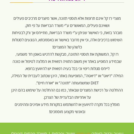
מוצרי רז קל אינם תרופות אלא תוספי תזונה, אשר מיוצרים מרכיבים פעילים
ושאינם פעילים, המאושרים ע”י משרד הבריאות על פי חוק.
מובהר בזאת, כי האישור שניתן ע”י משרד הבריאות, מתייחס אך ורק לבטיחות
השימוש ברכיבים אלה, וכי אין מדובר באישור או באסמכתא, הנוגעים לסגולות
כלשהן של המוצרים!
רז קל, המשווקת את תוספי התזונה, מבקשת להדגיש באופן חד משמעי,
שבמידע המופיע באתר אין משום התוויה רפואית או המלצה לטיפול או כוונה
לייחס סגולות ריפוי וכי בכל בעיה רפואית יש להיוועץ ברופא.
המילה “דיאט” או “דיאטה”, המופיעות באתר, הינן שכתוב לעברית של המילה,
DIET שמשמעותה “תזונה” או “אורח חיים”.
ההחלטה על רכישת המוצרים שבאתר, כמו גם ההחלטה על שימוש בהם הינן
על אחריותו הבלעדית של הצרכן.
מומלץ בכל מקרה להיוועץ או להשתמש במקורות מידע אמינים ומהימנים
ובאנשי מקצוע מוסמכים!
עיצוב ובניה האתר:
יוני מלכי
שיווק ופרסום |
משרד פרסום דיגיטלי