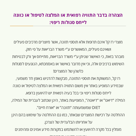
הצהרה בדבר התוויה רפואית או המלצה לטיפול או כוונה
לייחס סגולות ריפוי:
מוצרי רז קל אינם תרופות אלא תוספי תזונה, אשר מיוצרים מרכיבים פעילים
ושאינם פעילים, המאושרים ע”י משרד הבריאות על פי חוק.
מובהר בזאת, כי האישור שניתן ע”י משרד הבריאות, מתייחס אך ורק לבטיחות
השימוש ברכיבים אלה, וכי אין מדובר באישור או באסמכתא, הנוגעים לסגולות
כלשהן של המוצרים!
רז קל, המשווקת את תוספי התזונה, מבקשת להדגיש באופן חד משמעי,
שבמידע המופיע באתר אין משום התוויה רפואית או המלצה לטיפול או כוונה
לייחס סגולות ריפוי וכי בכל בעיה רפואית יש להיוועץ ברופא.
המילה “דיאט” או “דיאטה”, המופיעות באתר, הינן שכתוב לעברית של המילה,
DIET שמשמעותה “תזונה” או “אורח חיים”.
ההחלטה על רכישת המוצרים שבאתר, כמו גם ההחלטה על שימוש בהם הינן
על אחריותו הבלעדית של הצרכן.
מומלץ בכל מקרה להיוועץ או להשתמש במקורות מידע אמינים ומהימנים