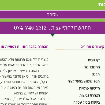
ומי
שליחה
התקשרו להתייעצות : 074-745-2312
קישורים מהירים
הצהרה בדבר התוויה רפואית או המ
מוצרי רז קל אינם תרופות אלא תוספי
דף הבית
המאושרים ע”י משרד הבריאות על פי 
החשבון שלי
מובהר בזאת, כי האישור שניתן ע”י 
תקנון
ברכיבים אלה, וכי אין מדובר באישור
תנאי שימוש באפליקציה
רז קל, המשווקת את תוספי התזונה,
באתר אין משום התוויה רפואית או המל
מדיניות פרטיות
רפואית יש להיוועץ ברופא.
הצהרת נגישות
בקשת ביטול עסקה
שמשמעותה “תזונה” או “אורח חיים”.