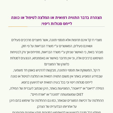
הצהרה בדבר התוויה רפואית או המלצה לטיפול או כוונה
לייחס סגולות ריפוי:
מוצרי רז קל אינם תרופות אלא תוספי תזונה, אשר מיוצרים מרכיבים פעילים
ושאינם פעילים, המאושרים ע”י משרד הבריאות על פי חוק.
מובהר בזאת, כי האישור שניתן ע”י משרד הבריאות, מתייחס אך ורק לבטיחות
השימוש ברכיבים אלה, וכי אין מדובר באישור או באסמכתא, הנוגעים לסגולות
כלשהן של המוצרים!
רז קל, המשווקת את תוספי התזונה, מבקשת להדגיש באופן חד משמעי,
שבמידע המופיע באתר אין משום התוויה רפואית או המלצה לטיפול או כוונה
לייחס סגולות ריפוי וכי בכל בעיה רפואית יש להיוועץ ברופא.
המילה “דיאט” או “דיאטה”, המופיעות באתר, הינן שכתוב לעברית של המילה,
DIET שמשמעותה “תזונה” או “אורח חיים”.
ההחלטה על רכישת המוצרים שבאתר, כמו גם ההחלטה על שימוש בהם הינן
על אחריותו הבלעדית של הצרכן.
מומלץ בכל מקרה להיוועץ או להשתמש במקורות מידע אמינים ומהימנים