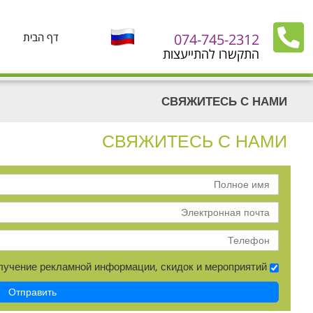
074-745-2312
דף הבית
התקשרו להתייעצות
СВЯЖИТЕСЬ С НАМИ
СВЯЖИТЕСЬ С НАМИ
Полное
имя
Электронная
почта
Телефон
Даю
лучение рекламной информации, скидок и мероприятий
разрешение
на
Отправить
получение
рекламной