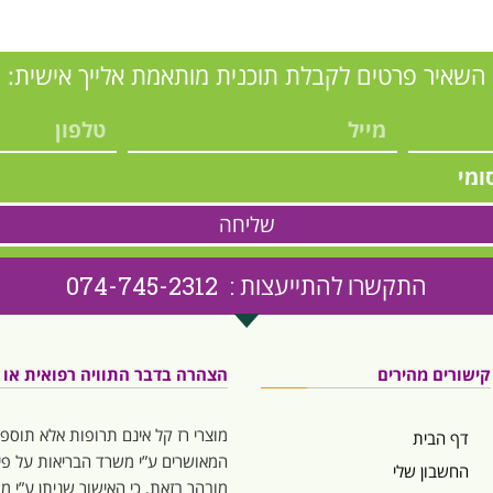
השאיר פרטים לקבלת תוכנית מותאמת אלייך אישית:
ומי
שליחה
התקשרו להתייעצות : 074-745-2312
קישורים מהירים
הצהרה בדבר התוויה רפואית או המ
מוצרי רז קל אינם תרופות אלא תוספי
דף הבית
המאושרים ע”י משרד הבריאות על פי 
החשבון שלי
מובהר בזאת, כי האישור שניתן ע”י 